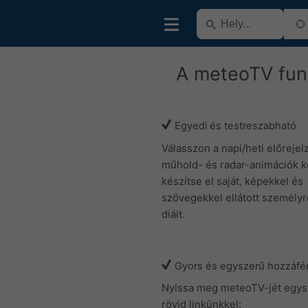
A meteoTV fun
Egyedi és testreszabható
Válasszon a napi/heti előrejel
műhold- és radar-animációk kö
készítse el saját, képekkel és
szövegekkel ellátott személyr
diáit.
Gyors és egyszerű hozzáfé
Nyissa meg meteoTV-jét egy
rövid linkünkkel: