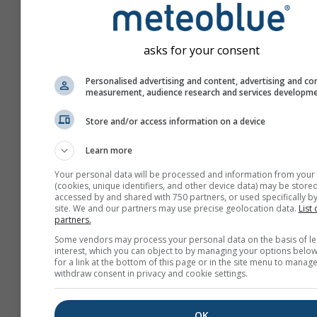
asks for your consent
Personalised advertising and content, advertising and co
measurement, audience research and services developm
Store and/or access information on a device
Learn more
Your personal data will be processed and information from your
(cookies, unique identifiers, and other device data) may be stored
accessed by and shared with 750 partners, or used specifically by
site. We and our partners may use precise geolocation data.
List 
partners.
Új meteoTV létrehozása
Some vendors may process your personal data on the basis of le
interest, which you can object to by managing your options below
További információ
for a link at the bottom of this page or in the site menu to manage
withdraw consent in privacy and cookie settings.
OK