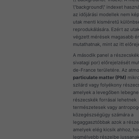
\"background\" indexet haszná
az időjárási modellek nem ké
utak menti kisméretű különb
reprodukálására. Ezért az ut
végzett mérések magasabb ér
mutathatnak, mint az itt előrej
A második panel a részecskék
sivatagi por) előrejelzését mut
de-France területére. Az atmo
particulate matter (PM)
mikr
szilárd vagy folyékony részecs
amelyek a levegőben lebegne
részecskék forrásai lehetnek
természetesek vagy antropog
közegészségügy számára a
legaggasztóbbak azok a része
amelyek elég kicsik ahhoz, ho
legmélyebb részeibe jussanak