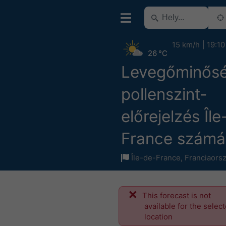
15 km/h
19:10
26 °C
Levegőminősé
pollenszint-
előrejelzés Îl
France számá
Île-de-France
,
Franciaors
This forecast is not
available for the selec
location