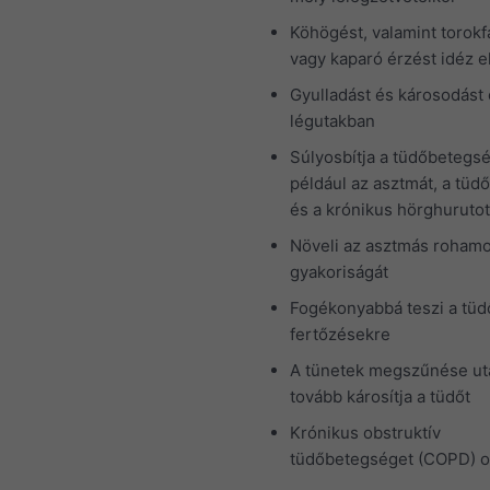
Köhögést, valamint torokf
vagy kaparó érzést idéz e
Gyulladást és károsodást
légutakban
Súlyosbítja a tüdőbetegs
például az asztmát, a tüdő
és a krónikus hörghurutot
Növeli az asztmás roham
gyakoriságát
Fogékonyabbá teszi a tüd
fertőzésekre
A tünetek megszűnése ut
tovább károsítja a tüdőt
Krónikus obstruktív
tüdőbetegséget (COPD) o