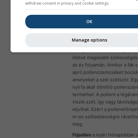
withdraw consent in privacy and cookie settings.
Európa esetében a levegősze
meteogram negyedik panelje a
OK
France területére vonatkozó
pollenelőrejelzést mutatja.
Manage options
Nyírfapollen
az egyik leggyak
levegőben terjedő allergén ta
illetve magasabb szélessége
az év folyamán. Amikor a fák 
apró pollenszemcséket bocsát
amelyeket a szél szétszór. Eg
nyírfa akár ötmillió pollensze
termelhet. A pollent a légáram
viszik szét, így nagy távolságo
eljuthat. Ezért a pollenelőreje
m-es szélsebességre rávetítve
meg.
Fűpollen
a nyári hónapokban 