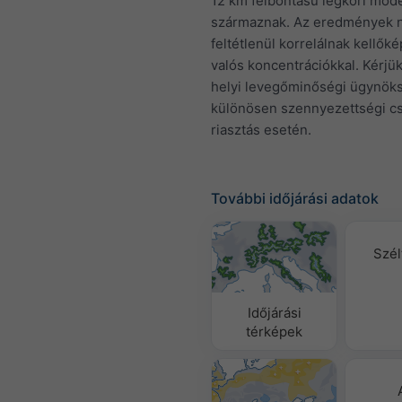
12 km felbontású légköri mode
származnak. Az eredmények
feltétlenül korrelálnak kellők
valós koncentrációkkal. Kérjük
helyi levegőminőségi ügynök
különösen szennyezettségi c
riasztás esetén.
További időjárási adatok
Szél
Időjárási
térképek