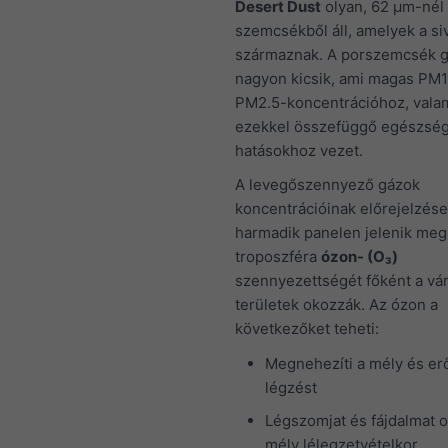
Desert Dust
olyan, 62 μm-nél
szemcsékből áll, amelyek a si
származnak. A porszemcsék 
nagyon kicsik, ami magas PM1
PM2.5-koncentrációhoz, valam
ezekkel összefüggő egészsé
hatásokhoz vezet.
A levegőszennyező gázok
koncentrációinak előrejelzése
harmadik panelen jelenik meg.
troposzféra
ózon- (O₃)
szennyezettségét főként a vár
területek okozzák. Az ózon a
következőket teheti:
Megnehezíti a mély és erő
légzést
Légszomjat és fájdalmat 
mély lélegzetvételkor