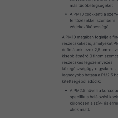
más tüdőbetegségeket
A PM10 csökkenti a szerv
fertőzésekkel szembeni
védekezőképességét
A PM10 magában foglalja a fi
részecskéket is, amelyeket P
definiálunk; ezek 2,5 μm-es v
kisebb átmérőjű finom szemcs
részecskés légszennyezés
közegészségügyre gyakorolt
legnagyobb hatása a PM2.5 h
kitettségéből adódik:
A PM2.5 növeli a korcsop
specifikus halálozási kock
különösen a szív- és érre
okok miatt.