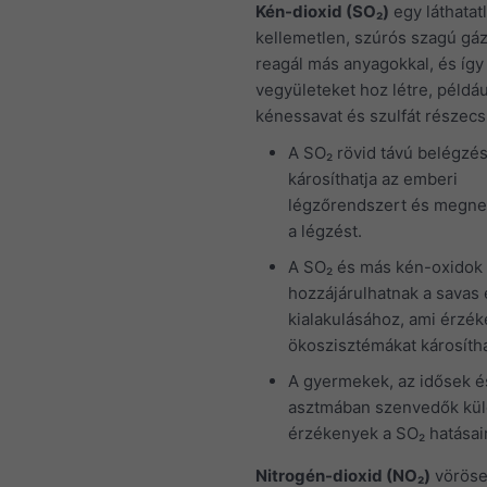
Kén-dioxid (SO₂)
egy láthatat
kellemetlen, szúrós szagú gá
reagál más anyagokkal, és így
vegyületeket hoz létre, példáu
kénessavat és szulfát részecs
A SO₂ rövid távú belégzé
károsíthatja az emberi
légzőrendszert és megne
a légzést.
A SO₂ és más kén-oxidok
hozzájárulhatnak a savas
kialakulásához, ami érzé
ökoszisztémákat károsítha
A gyermekek, az idősek é
asztmában szenvedők kü
érzékenyek a SO₂ hatásai
Nitrogén-dioxid (NO₂)
vöröse