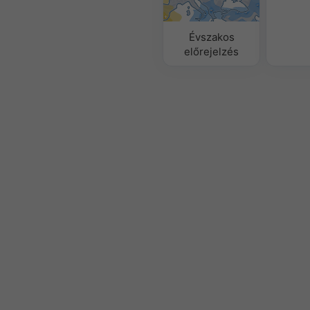
Évszakos
előrejelzés