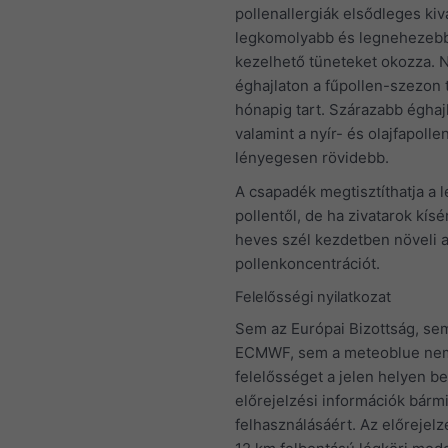
pollenallergiák elsődleges kivá
legkomolyabb és legnehezeb
kezelhető tüneteket okozza. 
éghajlaton a fűpollen-szezon 
hónapig tart. Szárazabb éghajl
valamint a nyír- és olajfapoll
lényegesen rövidebb.
A csapadék megtisztíthatja a 
pollentől, de ha zivatarok kísér
heves szél kezdetben növeli 
pollenkoncentrációt.
Felelősségi nyilatkozat
Sem az Európai Bizottság, se
ECMWF, sem a meteoblue nem 
felelősséget a jelen helyen b
előrejelzési információk bárm
felhasználásáért. Az előrejel