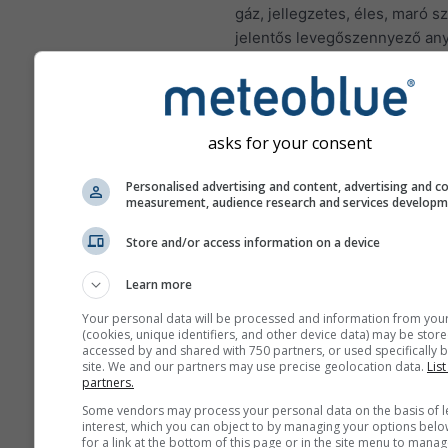
gáz, jellegzetes, éles, maró s
jelentős levegőszennyező any
nitrogén-dioxid fő forrása a fo
tüzelőanyagok – szén, kőolaj 
– égetése. A városokban a nit
dioxid nagy része a gépjármű
asks for your consent
kipufogógázából származik. A
dioxid fontos levegőszennyez
Personalised advertising and content, advertising and c
measurement, audience research and services develop
hozzájárul az ózon képződés
jelentős hatással lehet az emb
Store and/or access information on a device
egészségre.
Learn more
A NO₂ gyulladást okoz a t
nyálkahártyájában, és
Your personal data will be processed and information from you
(cookies, unique identifiers, and other device data) may be store
csökkentheti a tüdőfertő
accessed by and shared with 750 partners, or used specifically b
szembeni immunitást
site. We and our partners may use precise geolocation data.
List
partners.
A NO₂ olyan problémákat 
Some vendors may process your personal data on the basis of l
mint a sípoló légzés, köh
interest, which you can object to by managing your options belo
megfázás, influenza és h
for a link at the bottom of this page or in the site menu to manag