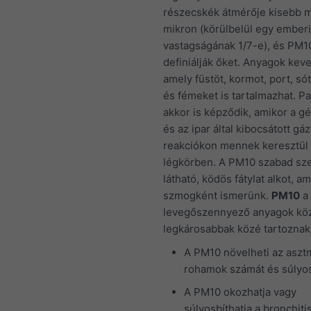
részecskék átmérője kisebb m
mikron (körülbelül egy emberi
vastagságának 1/7-e), és PM1
definiálják őket. Anyagok kev
amely füstöt, kormot, port, sót
és fémeket is tartalmazhat. P
akkor is képződik, amikor a 
és az ipar által kibocsátott gá
reakciókon mennek keresztül
légkörben. A PM10 szabad sz
látható, ködös fátylat alkot, a
szmogként ismerünk.
PM10
a
levegőszennyező anyagok köz
legkárosabbak közé tartoznak
A PM10 növelheti az aszt
rohamok számát és súlyo
A PM10 okozhatja vagy
súlyosbíthatja a bronchiti