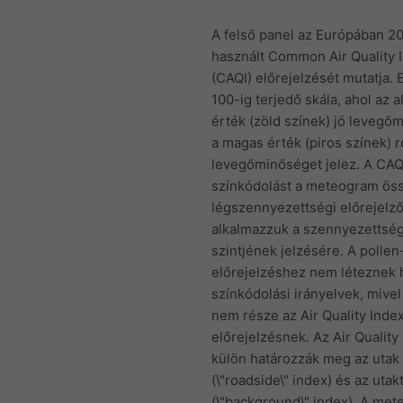
A felső panel az Európában 2
használt Common Air Quality 
(CAQI) előrejelzését mutatja. 
100-ig terjedő skála, ahol az 
érték (zöld színek) jó levegő
a magas érték (piros színek) 
levegőminőséget jelez. A CAQ
színkódolást a meteogram ös
légszennyezettségi előrejelző
alkalmazzuk a szennyezettsé
szintjének jelzésére. A pollen
előrejelzéshez nem léteznek 
színkódolási irányelvek, mivel
nem része az Air Quality Inde
előrejelzésnek. Az Air Quality
külön határozzák meg az utak
(\"roadside\" index) és az utakt
(\"background\" index). A met