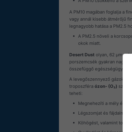
A PM10 csökkenti a szer
A PM10 magában foglalja a fi
vagy annál kisebb átmérőjű 
legnagyobb hatása a PM2.5 ho
A PM2.5 növeli a korcsopo
okok miatt.
Desert Dust
olyan, 62 μm-nél 
porszemcsék gyakran nagyon k
összefüggő egészségügyi hat
A levegőszennyező gázok konc
troposzféra
ózon- (O₃)
szenny
teheti:
Megnehezíti a mély és erő
Légszomjat és fájdalmat o
Köhögést, valamint torokf