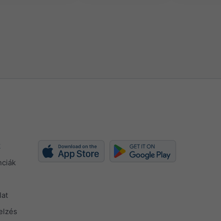
k
nciák
lat
elzés