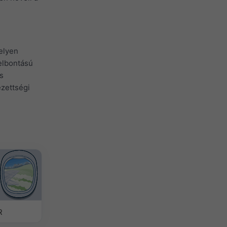
elyen
felbontású
s
zettségi
R