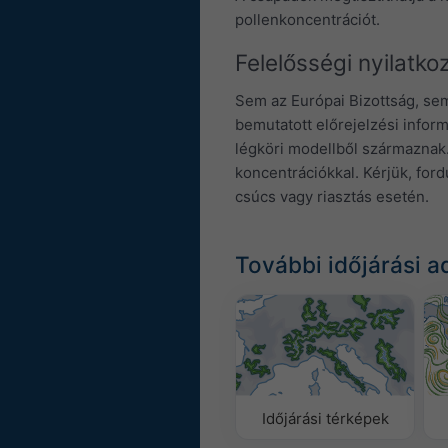
pollenkoncentrációt.
Felelősségi nyilatko
Sem az Európai Bizottság, se
bemutatott előrejelzési infor
légköri modellből származnak.
koncentrációkkal. Kérjük, fo
csúcs vagy riasztás esetén.
További időjárási a
Időjárási térképek