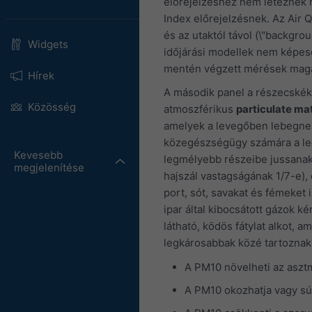
előrejelzéshez nem léteznek hi
Index előrejelzésnek. Az Air Q
és az utaktól távol (\"backgro
Widgets
időjárási modellek nem képes
mentén végzett mérések magasa
Hírek
A második panel a részecskék 
Közösség
atmoszférikus
particulate ma
amelyek a levegőben lebegnek
közegészségügy számára a leg
Kevesebb
legmélyebb részeibe jussanak
megjelenítése
hajszál vastagságának 1/7-e),
port, sót, savakat és fémeket 
ipar által kibocsátott gázok 
látható, ködös fátylat alkot,
legkárosabbak közé tartoznak
A PM10 növelheti az aszt
A PM10 okozhatja vagy sú