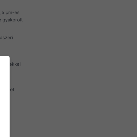
2,5 μm-es
 gyakorolt
dszeri
z ezekkel
alsó
kezőket