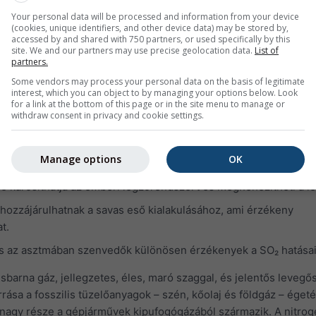
 okoz a légutakban
Your personal data will be processed and information from your device
geket, például az asztmát, a tüdőtágulást és a krónikus hörghur
(cookies, unique identifiers, and other device data) may be stored by,
accessed by and shared with 750 partners, or used specifically by this
k gyakoriságát
site. We and our partners may use precise geolocation data.
List of
partners.
őt a fertőzésekre
Some vendors may process your personal data on the basis of legitimate
interest, which you can object to by managing your options below. Look
 is tovább károsítja a tüdőt
for a link at the bottom of this page or in the site menu to manage or
withdraw consent in privacy and cookie settings.
betegséget (COPD) okozhat
lan, kellemetlen, szúrós szagú gáz. Könnyen reagál más anyagok
Manage options
OK
 például kénsavat, kénessavat és szulfát részecskéket.
e károsíthatja az emberi légzőrendszert és megnehezítheti a lé
hozzájárulhatnak a savas eső kialakulásához, ami érzékeny
t.
s az asztmában szenvedők különösen érzékenyek a SO₂ hatásai
barna gáz, jellegzetes, éles, maró szaggal, és jelentős leveg
rrása a fosszilis tüzelőanyagok – szén, kőolaj és földgáz – éget
 nagy része a gépjárművek kipufogógázából származik. A nitrog