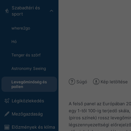
Szabadtéri és
sport
where2go
Hó
Tenger és szörf
Astronomy Seeing
Súgó
Kép letöltése
Levegőminőség és
pollen
Légiközlekedés
A felső panel az Európában 20
egy 1-től 100-ig terjedő skála
Mezőgazdaság
(piros színek) rossz levegőm
légszennyezettségi előrejelző
Előzmények és klíma