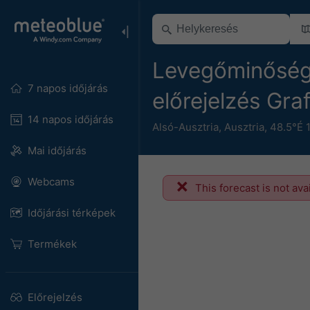
Levegőminőség-
7 napos időjárás
előrejelzés Gr
14 napos időjárás
Alsó-Ausztria
,
Ausztria
,
48.5°É 
Mai időjárás
Webcams
This forecast is not ava
Időjárási térképek
Termékek
Előrejelzés