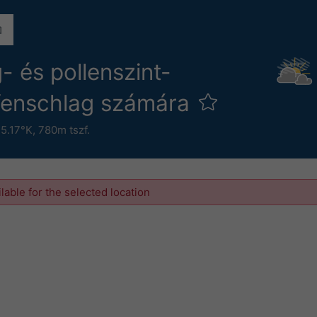
 és pollenszint-
afenschlag számára
15.17°K,
780m tszf.
ilable for the selected location