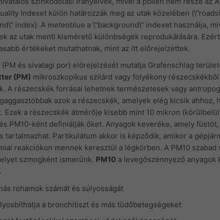
vatalos színkódolási irányelvek, mivel a pollen nem része az Ai
uality Indexet külön határozzák meg az utak közelében (\"roadsi
und\" index). A meteoblue a \"background\" indexet használja, mi
ek az utak menti kisméretű különbségek reprodukálására. Ezért
bb értékeket mutathatnak, mint az itt előrejelzettek.
(PM és sivatagi por) előrejelzését mutatja Grafenschlag terület
tter (PM)
mikroszkopikus szilárd vagy folyékony részecskékből 
. A részecskék forrásai lehetnek természetesek vagy antropo
aggasztóbbak azok a részecskék, amelyek elég kicsik ahhoz, 
. Ezek a részecskék átmérője kisebb mint 10 mikron (körülbelü
 és PM10-ként definiálják őket. Anyagok keveréke, amely füstöt,
is tartalmazhat. Partikulátum akkor is képződik, amikor a gépjá
kémiai reakciókon mennek keresztül a légkörben. A PM10 szabad
 amelyet szmogként ismerünk.
PM10
a levegőszennyező anyagok k
.
más rohamok számát és súlyosságát
lyosbíthatja a bronchitiszt és más tüdőbetegségeket