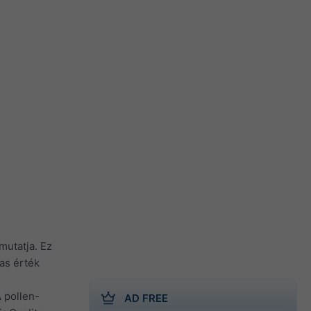
mutatja. Ez
gas érték
 pollen-
AD FREE