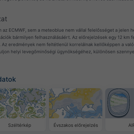
zat
m az ECMWF, sem a meteoblue nem vállal felelősséget a jelen h
mációk bármilyen felhasználásáért. Az előrejelzések egy 12 km 
 Az eredmények nem feltétlenül korrelálnak kellőképpen a való
rduljon helyi levegőminőségi ügynökségéhez, különösen szennye
datok
Széltérkép
Évszakos előrejelzés
AI