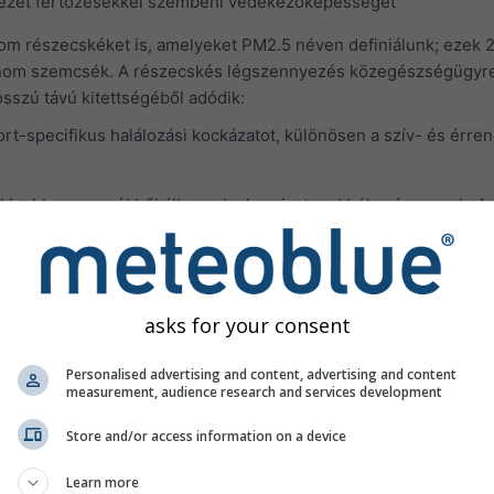
vezet fertőzésekkel szembeni védekezőképességét
nom részecskéket is, amelyeket PM2.5 néven definiálunk; ezek 
finom szemcsék. A részecskés légszennyezés közegészségügyre
sszú távú kitettségéből adódik:
rt-specifikus halálozási kockázatot, különösen a szív- és érren
kisebb szemcsékből áll, amelyek a sivatagokból származnak. A
icsik, ami magas PM10- és PM2.5-koncentrációhoz, valamint a
ásokhoz vezet.
entrációinak előrejelzése a harmadik panelen jelenik meg. Az 
ezettségét főként a városi területek okozzák. Az ózon a követ
asks for your consent
Personalised advertising and content, advertising and content
teljes légzést
measurement, audience research and services development
koz mély lélegzetvételkor
Store and/or access information on a device
ájást vagy kaparó érzést idéz elő
Learn more