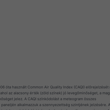
06 óta használt Common Air Quality Index (CAQI) előrejelzését 
, ahol az alacsony érték (zöld színek) jó levegőminőséget, a ma
inőséget jelez. A CAQI színkódolást a meteogram összes
 paneljén alkalmazzuk a szennyezettség szintjének jelzésére. A