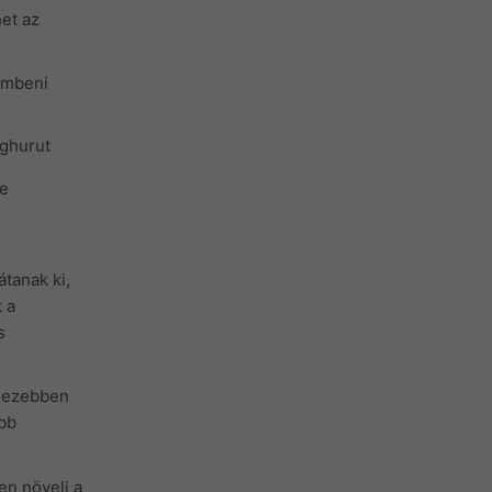
et az
embeni
rghurut
re
tanak ki,
t a
s
ehezebben
abb
en növeli a