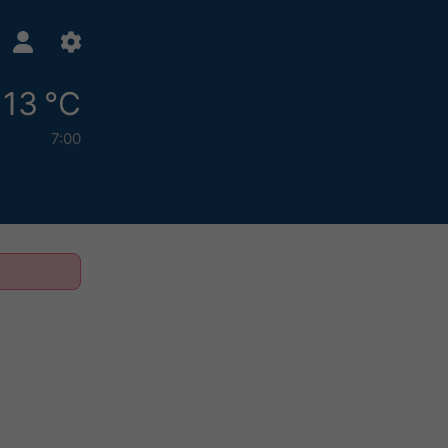
13 °C
7:00