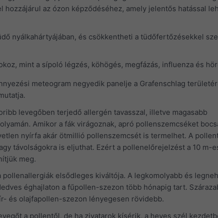
 hozzájárul az ózon képződéséhez, amely jelentős hatással leh
tüdő nyálkahártyájában, és csökkentheti a tüdőfertőzésekkel sz
koz, mint a sípoló légzés, köhögés, megfázás, influenza és hö
nyezési meteogram negyedik panelje a Grafenschlag területé
mutatja.
ribb levegőben terjedő allergén tavasszal, illetve magasabb
olyamán. Amikor a fák virágoznak, apró pollenszemcséket bocsá
etlen nyírfa akár ötmillió pollenszemcsét is termelhet. A pollen
agy távolságokra is eljuthat. Ezért a pollenelőrejelzést a 10 m-e
nítjük meg.
 pollenallergiák elsődleges kiváltója. A legkomolyabb és legn
Nedves éghajlaton a fűpollen-szezon több hónapig tart. Száraz
yír- és olajfapollen-szezon lényegesen rövidebb.
evegőt a pollentől, de ha zivatarok kísérik, a heves szél kezdetb