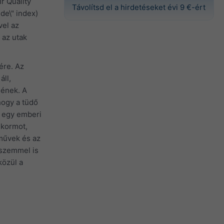
r Quality
Távolítsd el a hirdetéseket évi 9 €-ért
de\" index)
vel az
 az utak
ére. Az
áll,
gének. A
hogy a tüdő
l egy emberi
 kormot,
rművek és az
 szemmel is
özül a