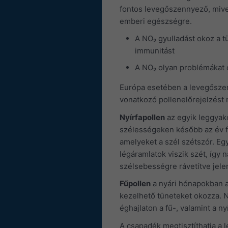
fontos levegőszennyező, mivel
emberi egészségre.
A NO₂ gyulladást okoz a 
immunitást
A NO₂ olyan problémákat o
Európa esetében a levegőszen
vonatkozó pollenelőrejelzést 
Nyírfapollen
az egyik leggyako
szélességeken később az év f
amelyeket a szél szétszór. Egy
légáramlatok viszik szét, így n
szélsebességre rávetítve jele
Fűpollen
a nyári hónapokban a
kezelhető tüneteket okozza. 
éghajlaton a fű-, valamint a n
A csapadék megtisztíthatja a l