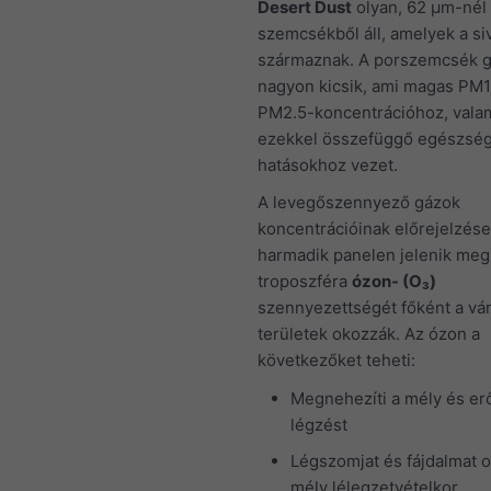
Desert Dust
olyan, 62 μm-nél
szemcsékből áll, amelyek a si
származnak. A porszemcsék 
nagyon kicsik, ami magas PM1
PM2.5-koncentrációhoz, valam
ezekkel összefüggő egészsé
hatásokhoz vezet.
A levegőszennyező gázok
koncentrációinak előrejelzése
harmadik panelen jelenik meg.
troposzféra
ózon- (O₃)
szennyezettségét főként a vár
területek okozzák. Az ózon a
következőket teheti:
Megnehezíti a mély és erő
légzést
Légszomjat és fájdalmat 
mély lélegzetvételkor