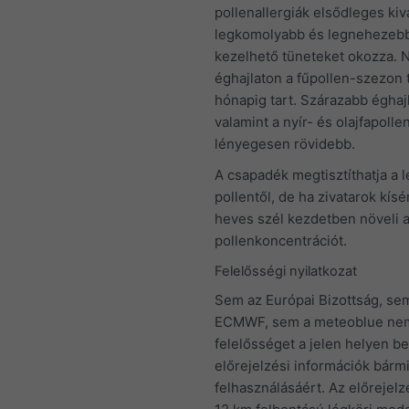
pollenallergiák elsődleges kivá
legkomolyabb és legnehezeb
kezelhető tüneteket okozza. 
éghajlaton a fűpollen-szezon 
hónapig tart. Szárazabb éghajl
valamint a nyír- és olajfapoll
lényegesen rövidebb.
A csapadék megtisztíthatja a 
pollentől, de ha zivatarok kísér
heves szél kezdetben növeli 
pollenkoncentrációt.
Felelősségi nyilatkozat
Sem az Európai Bizottság, se
ECMWF, sem a meteoblue nem 
felelősséget a jelen helyen b
előrejelzési információk bárm
felhasználásáért. Az előrejel