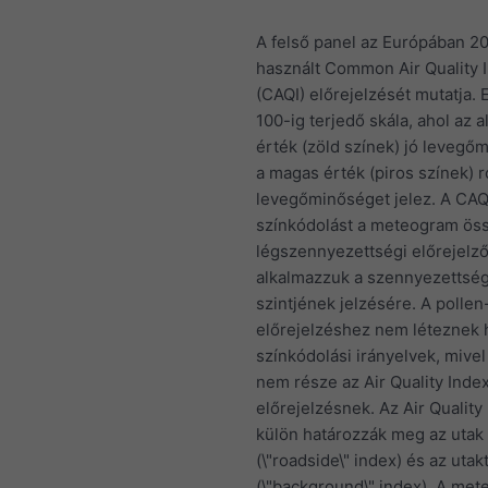
A felső panel az Európában 2
használt Common Air Quality 
(CAQI) előrejelzését mutatja. 
100-ig terjedő skála, ahol az 
érték (zöld színek) jó levegő
a magas érték (piros színek) 
levegőminőséget jelez. A CAQ
színkódolást a meteogram ös
légszennyezettségi előrejelző
alkalmazzuk a szennyezettsé
szintjének jelzésére. A pollen
előrejelzéshez nem léteznek 
színkódolási irányelvek, mivel
nem része az Air Quality Inde
előrejelzésnek. Az Air Quality
külön határozzák meg az utak
(\"roadside\" index) és az utakt
(\"background\" index). A met