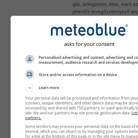
gáz, jellegzetes, éles, maró s
jelentős levegőszennyező any
nitrogén-dioxid fő forrása a fo
tüzelőanyagok – szén, kőolaj 
– égetése. A városokban a nit
dioxid nagy része a gépjármű
asks for your consent
kipufogógázából származik. A
dioxid fontos levegőszennyez
Personalised advertising and content, advertising and c
measurement, audience research and services develop
hozzájárul az ózon képződés
jelentős hatással lehet az emb
Store and/or access information on a device
egészségre.
Learn more
A NO₂ gyulladást okoz a t
nyálkahártyájában, és
Your personal data will be processed and information from you
(cookies, unique identifiers, and other device data) may be store
csökkentheti a tüdőfertő
accessed by and shared with 750 partners, or used specifically b
szembeni immunitást
site. We and our partners may use precise geolocation data.
List
partners.
A NO₂ olyan problémákat 
Some vendors may process your personal data on the basis of l
mint a sípoló légzés, köh
interest, which you can object to by managing your options belo
megfázás, influenza és h
for a link at the bottom of this page or in the site menu to manag