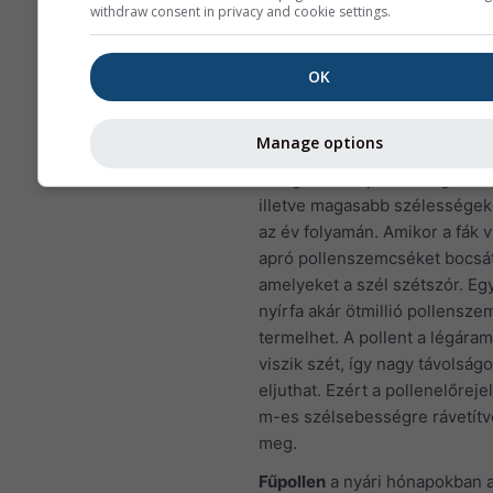
withdraw consent in privacy and cookie settings.
Európa esetében a levegősze
meteogram negyedik panelje 
OK
területére vonatkozó pollenel
mutatja.
Manage options
Nyírfapollen
az egyik leggyak
levegőben terjedő allergén ta
illetve magasabb szélessége
az év folyamán. Amikor a fák 
apró pollenszemcséket bocsát
amelyeket a szél szétszór. Eg
nyírfa akár ötmillió pollensze
termelhet. A pollent a légáram
viszik szét, így nagy távolságo
eljuthat. Ezért a pollenelőreje
m-es szélsebességre rávetítve
meg.
Fűpollen
a nyári hónapokban 