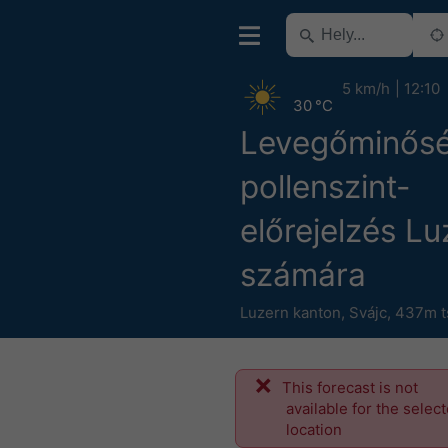
5 km/h
12:10
30 °C
Levegőminősé
pollenszint-
előrejelzés Lu
számára
Luzern kanton
,
Svájc
,
437m ts
This forecast is not
available for the selec
location