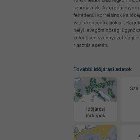
12 km felbontású légköri mode
származnak. Az eredmények
feltétlenül korrelálnak kellők
valós koncentrációkkal. Kérjük
helyi levegőminőségi ügynök
különösen szennyezettségi c
riasztás esetén.
További időjárási adatok
Szél
Időjárási
térképek