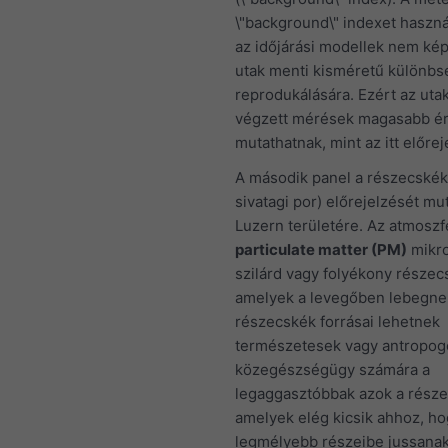
\"background\" indexet haszná
az időjárási modellek nem ké
utak menti kisméretű különb
reprodukálására. Ezért az ut
végzett mérések magasabb ér
mutathatnak, mint az itt előrej
A második panel a részecskék
sivatagi por) előrejelzését mut
Luzern területére. Az atmoszf
particulate matter (PM)
mikr
szilárd vagy folyékony részecs
amelyek a levegőben lebegne
részecskék forrásai lehetnek
természetesek vagy antropog
közegészségügy számára a
legaggasztóbbak azok a része
amelyek elég kicsik ahhoz, ho
legmélyebb részeibe jussanak