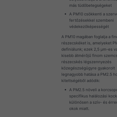
más tüdőbetegségeket
A PM10 csökkenti a szerv
fertőzésekkel szembeni
védekezőképességét
A PM10 magában foglalja a fi
részecskéket is, amelyeket P
definiálunk; ezek 2,5 μm-es v
kisebb átmérőjű finom szemcs
részecskés légszennyezés
közegészségügyre gyakorolt
legnagyobb hatása a PM2.5 h
kitettségéből adódik:
A PM2.5 növeli a korcsop
specifikus halálozási kock
különösen a szív- és érre
okok miatt.