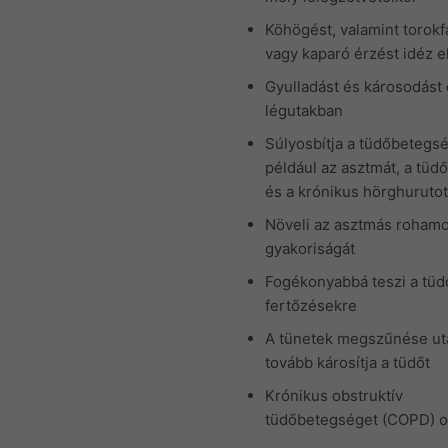
Köhögést, valamint torokf
vagy kaparó érzést idéz e
Gyulladást és károsodást
légutakban
Súlyosbítja a tüdőbetegs
például az asztmát, a tüdő
és a krónikus hörghurutot
Növeli az asztmás roham
gyakoriságát
Fogékonyabbá teszi a tüd
fertőzésekre
A tünetek megszűnése ut
tovább károsítja a tüdőt
Krónikus obstruktív
tüdőbetegséget (COPD) o