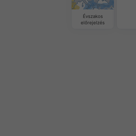
Évszakos
előrejelzés