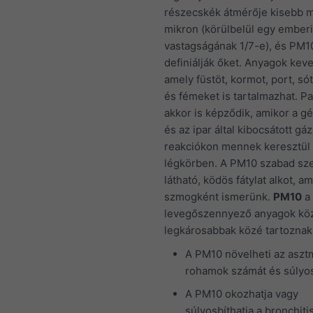
részecskék átmérője kisebb m
mikron (körülbelül egy emberi
vastagságának 1/7-e), és PM1
definiálják őket. Anyagok kev
amely füstöt, kormot, port, sót
és fémeket is tartalmazhat. P
akkor is képződik, amikor a 
és az ipar által kibocsátott gá
reakciókon mennek keresztül
légkörben. A PM10 szabad sz
látható, ködös fátylat alkot, a
szmogként ismerünk.
PM10
a
levegőszennyező anyagok köz
legkárosabbak közé tartoznak
A PM10 növelheti az aszt
rohamok számát és súlyo
A PM10 okozhatja vagy
súlyosbíthatja a bronchiti