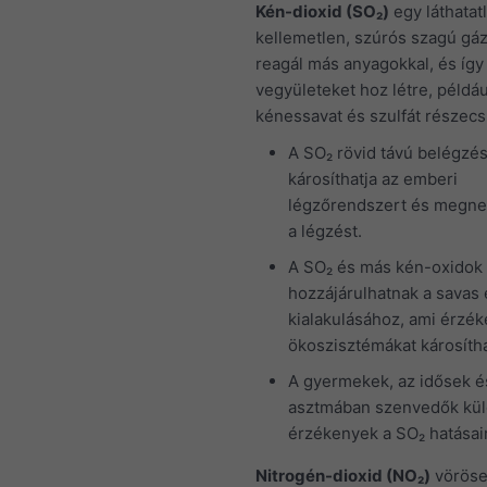
Kén-dioxid (SO₂)
egy láthatat
kellemetlen, szúrós szagú gá
reagál más anyagokkal, és így
vegyületeket hoz létre, példáu
kénessavat és szulfát részecs
A SO₂ rövid távú belégzé
károsíthatja az emberi
légzőrendszert és megne
a légzést.
A SO₂ és más kén-oxidok
hozzájárulhatnak a savas
kialakulásához, ami érzé
ökoszisztémákat károsítha
A gyermekek, az idősek é
asztmában szenvedők kü
érzékenyek a SO₂ hatásai
Nitrogén-dioxid (NO₂)
vöröse