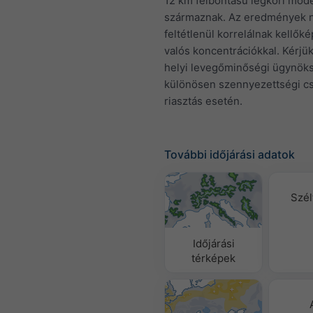
12 km felbontású légköri mode
származnak. Az eredmények
feltétlenül korrelálnak kellők
valós koncentrációkkal. Kérjük
helyi levegőminőségi ügynök
különösen szennyezettségi c
riasztás esetén.
További időjárási adatok
Szél
Időjárási
térképek