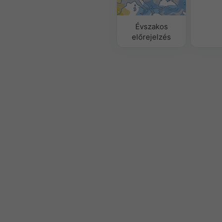
Évszakos
előrejelzés