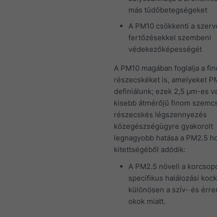
más tüdőbetegségeket
A PM10 csökkenti a szerv
fertőzésekkel szembeni
védekezőképességét
A PM10 magában foglalja a fi
részecskéket is, amelyeket P
definiálunk; ezek 2,5 μm-es v
kisebb átmérőjű finom szemcs
részecskés légszennyezés
közegészségügyre gyakorolt
legnagyobb hatása a PM2.5 h
kitettségéből adódik:
A PM2.5 növeli a korcsop
specifikus halálozási kock
különösen a szív- és érre
okok miatt.