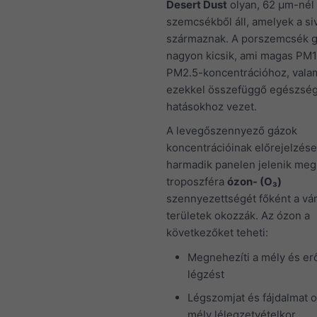
Desert Dust
olyan, 62 μm-nél
szemcsékből áll, amelyek a si
származnak. A porszemcsék 
nagyon kicsik, ami magas PM1
PM2.5-koncentrációhoz, valam
ezekkel összefüggő egészsé
hatásokhoz vezet.
A levegőszennyező gázok
koncentrációinak előrejelzése
harmadik panelen jelenik meg.
troposzféra
ózon- (O₃)
szennyezettségét főként a vár
területek okozzák. Az ózon a
következőket teheti:
Megnehezíti a mély és erő
légzést
Légszomjat és fájdalmat 
mély lélegzetvételkor