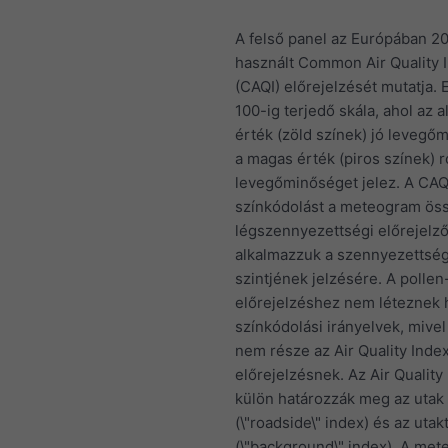
A felső panel az Európában 2
használt Common Air Quality 
(CAQI) előrejelzését mutatja. 
100-ig terjedő skála, ahol az 
érték (zöld színek) jó levegő
a magas érték (piros színek) 
levegőminőséget jelez. A CAQ
színkódolást a meteogram ös
légszennyezettségi előrejelző
alkalmazzuk a szennyezettsé
szintjének jelzésére. A pollen
előrejelzéshez nem léteznek 
színkódolási irányelvek, mivel
nem része az Air Quality Inde
előrejelzésnek. Az Air Quality
külön határozzák meg az utak
(\"roadside\" index) és az utakt
(\"background\" index). A met