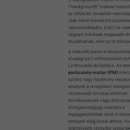
\"background\" indexet haszná
az időjárási modellek nem ké
utak menti kisméretű különb
reprodukálására. Ezért az ut
végzett mérések magasabb ér
mutathatnak, mint az itt előrej
A második panel a részecskék
sivatagi por) előrejelzését mu
La Nouvelle területére. Az at
particulate matter (PM)
mikr
szilárd vagy folyékony részecs
amelyek a levegőben lebegne
részecskék forrásai lehetnek
természetesek vagy antropog
közegészségügy számára a
legaggasztóbbak azok a része
amelyek elég kicsik ahhoz, ho
legmélyebb részeibe jussanak