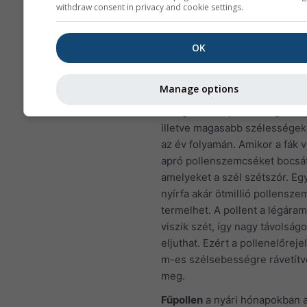
withdraw consent in privacy and cookie settings.
Európa esetében a levegősze
meteogram negyedik panelje 
OK
Nouvelle területére vonatkoz
pollenelőrejelzést mutatja.
Manage options
Nyírfapollen
az egyik leggyak
levegőben terjedő allergén ta
illetve magasabb szélessége
az év folyamán. Amikor a fák 
apró pollenszemcséket bocsát
amelyeket a szél szétszór. Eg
nyírfa akár ötmillió pollensze
termelhet. A pollent a légáram
viszik szét, így nagy távolságo
eljuthat. Ezért a pollenelőreje
m-es szélsebességre rávetítve
meg.
Fűpollen
a nyári hónapokban 