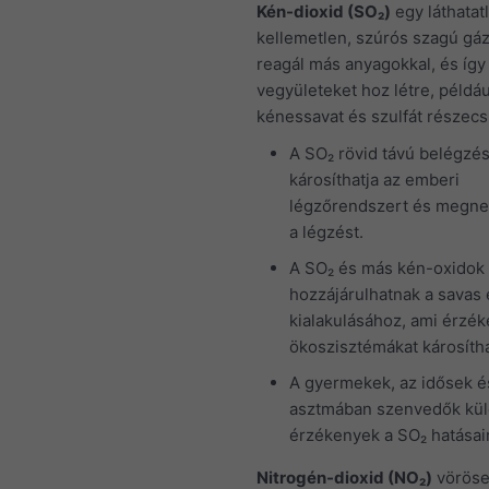
Kén-dioxid (SO₂)
egy láthatat
kellemetlen, szúrós szagú gá
reagál más anyagokkal, és így
vegyületeket hoz létre, példáu
kénessavat és szulfát részecs
A SO₂ rövid távú belégzé
károsíthatja az emberi
légzőrendszert és megne
a légzést.
A SO₂ és más kén-oxidok
hozzájárulhatnak a savas
kialakulásához, ami érzé
ökoszisztémákat károsítha
A gyermekek, az idősek é
asztmában szenvedők kü
érzékenyek a SO₂ hatásai
Nitrogén-dioxid (NO₂)
vöröse