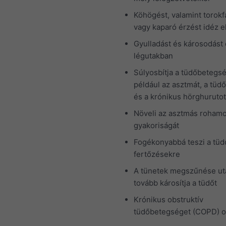
Köhögést, valamint torokf
vagy kaparó érzést idéz e
Gyulladást és károsodást
légutakban
Súlyosbítja a tüdőbetegs
például az asztmát, a tüdő
és a krónikus hörghurutot
Növeli az asztmás roham
gyakoriságát
Fogékonyabbá teszi a tüd
fertőzésekre
A tünetek megszűnése ut
tovább károsítja a tüdőt
Krónikus obstruktív
tüdőbetegséget (COPD) o