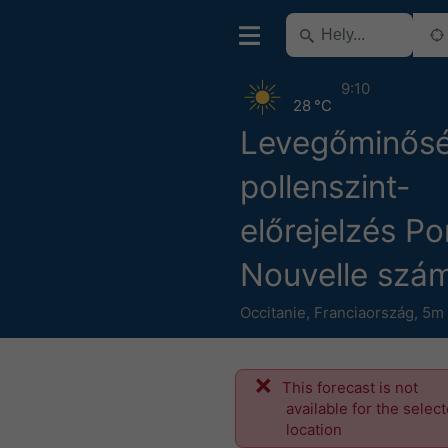
9:10
28 °C
Levegőminősé
pollenszint-
előrejelzés Po
Nouvelle szá
Occitanie
,
Franciaország
,
5m 
This forecast is not
available for the selec
location