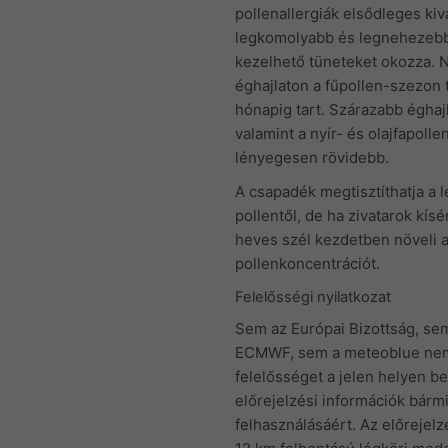
pollenallergiák elsődleges kivá
legkomolyabb és legnehezeb
kezelhető tüneteket okozza. 
éghajlaton a fűpollen-szezon 
hónapig tart. Szárazabb éghajl
valamint a nyír- és olajfapoll
lényegesen rövidebb.
A csapadék megtisztíthatja a 
pollentől, de ha zivatarok kísér
heves szél kezdetben növeli 
pollenkoncentrációt.
Felelősségi nyilatkozat
Sem az Európai Bizottság, se
ECMWF, sem a meteoblue nem 
felelősséget a jelen helyen b
előrejelzési információk bárm
felhasználásáért. Az előrejel