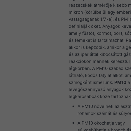
részecskék átmérője kisebb m
mikron (körülbelül egy emberi
vastagságának 1/7-e), és PM1
definiálják őket. Anyagok kev
amely füstöt, kormot, port, sót
és fémeket is tartalmazhat. P
akkor is képződik, amikor a 
és az ipar által kibocsátott gá
reakciókon mennek keresztül
légkörben. A PM10 szabad sz
látható, ködös fátylat alkot, a
szmogként ismerünk.
PM10
a
levegőszennyező anyagok köz
legkárosabbak közé tartoznak
A PM10 növelheti az aszt
rohamok számát és súlyo
A PM10 okozhatja vagy
súlyosbíthatja a bronchiti