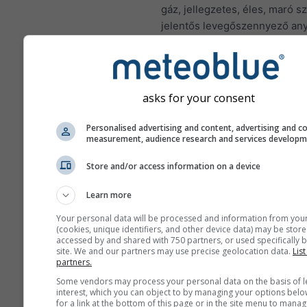
gáz, jellegzetes, éles, maró s
jelentős levegőszennyező any
nitrogén-dioxid fő forrása a fo
tüzelőanyagok – szén, kőolaj 
– égetése. A városokban a nit
dioxid nagy része a gépjármű
asks for your consent
kipufogógázából származik. A
dioxid fontos levegőszennyez
Personalised advertising and content, advertising and c
measurement, audience research and services develop
hozzájárul az ózon képződés
jelentős hatással lehet az emb
Store and/or access information on a device
egészségre.
Learn more
A NO₂ gyulladást okoz a t
nyálkahártyájában, és
Your personal data will be processed and information from you
(cookies, unique identifiers, and other device data) may be store
csökkentheti a tüdőfertő
accessed by and shared with 750 partners, or used specifically b
szembeni immunitást
site. We and our partners may use precise geolocation data.
List
partners.
A NO₂ olyan problémákat 
Some vendors may process your personal data on the basis of l
mint a sípoló légzés, köh
interest, which you can object to by managing your options belo
megfázás, influenza és h
for a link at the bottom of this page or in the site menu to manag