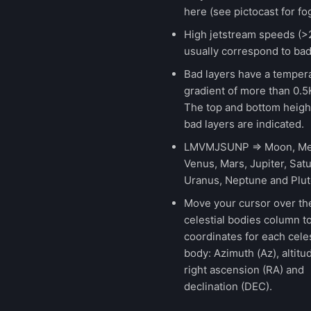
here (see pictocast for fog
High jetstream speeds (>
usually correspond to bad
Bad layers have a temper
gradient of more than 0.
The top and bottom height
bad layers are indicated.
LMVMJSUNP => Moon, Me
Venus, Mars, Jupiter, Satu
Uranus, Neptune and Plut
Move your cursor over th
celestial bodies column t
coordinates for each celes
body: Azimuth (Az), altitud
right ascension (RA) and
declination (DEC).