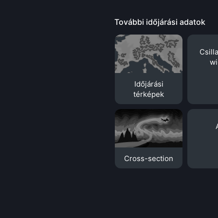
További időjárási adatok
Csill
wi
Időjárási
térképek
Cross-section