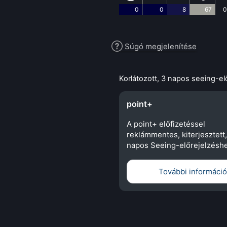
0
0
8
67
0
Súgó megjelenítése
Korlátozott, 3 napos seeing-el
point+
A point+ előfizetéssel
reklámmentes, kiterjesztett,
napos Seeing-előrejelzéshe
További információ