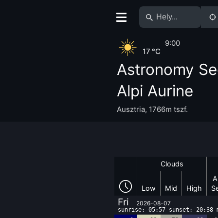
9:00
17 °C
Astronomy Se
Alpi Aurine
Ausztria
,
1766m tszf.
Clouds
A
Low
Mid
High
S
Fri
2026-08-07
sunrise: 05:57 sunset: 20:38 