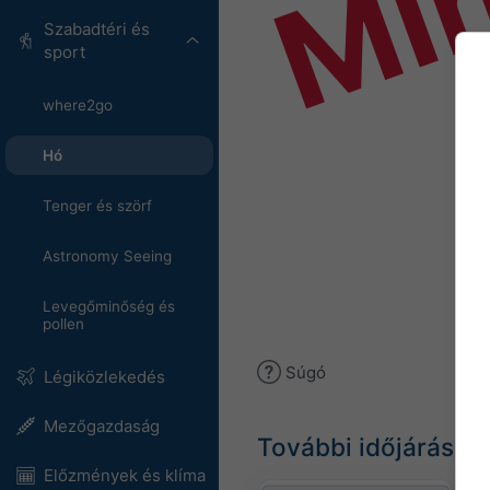
Mi
Szabadtéri és
sport
where2go
Hó
Tenger és szörf
Astronomy Seeing
Levegőminőség és
pollen
Súgó
Légiközlekedés
Mezőgazdaság
További időjárási a
Előzmények és klíma