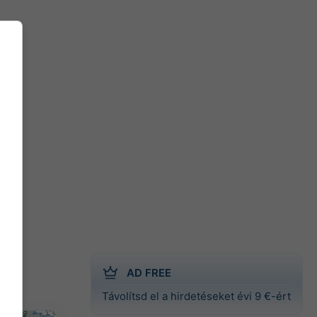
AD FREE
Távolítsd el a hirdetéseket évi 9 €-ért