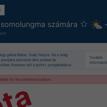
 Csomolungma számára
szf.
egy példa Bázel, Svájc helyre. Ha a világ
További
pontjára szeretné látni ezeket az
informáci
iókat, fizessen elő a point+ szolgáltatásra
ilable for the selected location