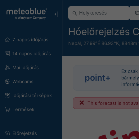
Hóelőrejelzés
7 napos időjárás
Nepál
,
27.99°É 86.93°K,
8848m t
14 napos időjárás
Mai időjárás
Ez csak 
point+
bármely 
Webcams
informác
Időjárási térképek
This forecast is not ava
Termékek
Előrejelzés