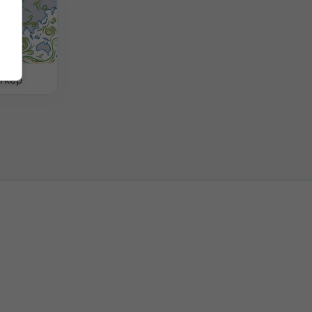
érkép