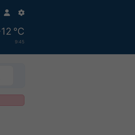
-12 °C
9:45
ó