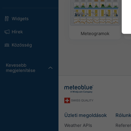
Widgets
Hírek
Meteogramok
Közösség
Kevesebb
megjelenítése
Üzleti megoldások
Rólun
Weather APIs
Refere