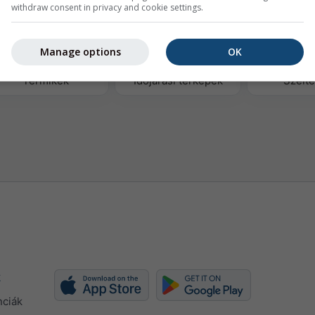
withdraw consent in privacy and cookie settings.
Manage options
OK
Termikek
Időjárási térképek
Szélt
k
nciák