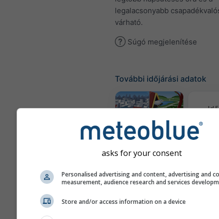
legalacsonyabb csapadékvaló
várható.
Súgó megjelenítése
További időjárási adatok
Idő
tér
Webcams
asks for your consent
Leveg
Personalised advertising and content, advertising and c
measurement, audience research and services develop
és 
Store and/or access information on a device
Meteogramok