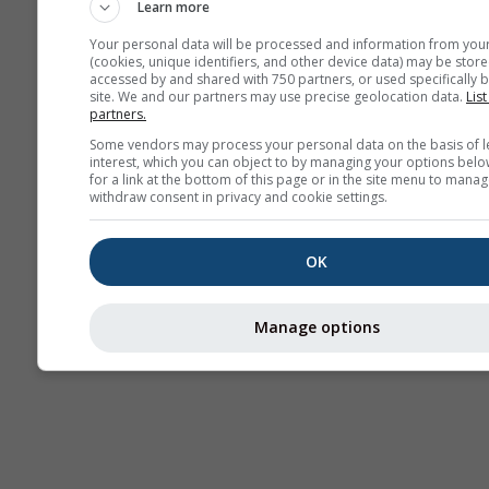
Learn more
Your personal data will be processed and information from you
(cookies, unique identifiers, and other device data) may be store
accessed by and shared with 750 partners, or used specifically b
site. We and our partners may use precise geolocation data.
List
partners.
Some vendors may process your personal data on the basis of l
interest, which you can object to by managing your options belo
for a link at the bottom of this page or in the site menu to manag
withdraw consent in privacy and cookie settings.
OK
Manage options