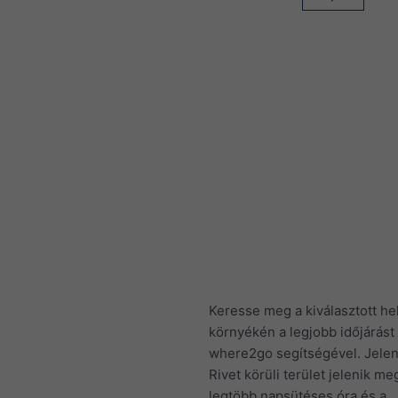
Keresse meg a kiválasztott he
környékén a legjobb időjárást
where2go segítségével. Jelen
Rivet körüli terület jelenik me
legtöbb napsütéses óra és a