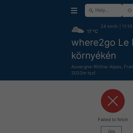
24 km/h
11:10
17 °C
where2go Le 
környékén
Auvergne-Rhône-Alpes
,
Fran
2033m tszf.
Failed to fetch
Újra