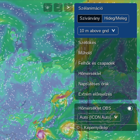
+
−
Szélanimáció
Szivárvány
Hideg/Meleg
10 m above gnd
Széllökés
Műhold
Felhők és csapadék
Hőmérséklet
Napsütéses órák
Extrém előrejelzés
Hőmérséklet OBS
Auto (ICON Auto)
©
Képernyőkép