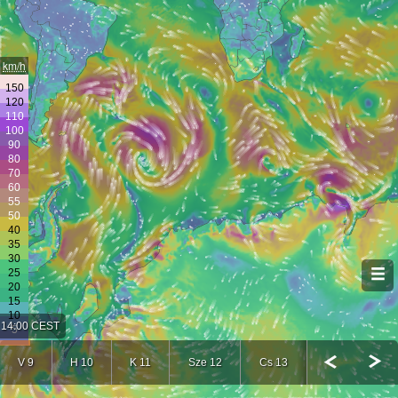
km/h
14:00 CEST
V 9
H 10
K 11
Sze 12
Cs 13