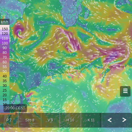
km/h
20:00 CEST
P 7
Szo 8
V 9
H 10
K 11