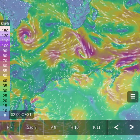
km/h
02:00 CEST
P 7
Szo 8
V 9
H 10
K 11