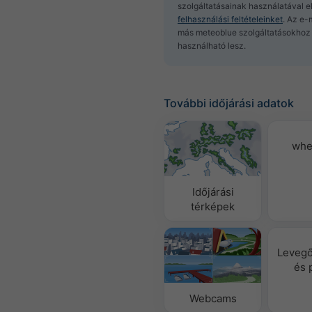
szolgáltatásainak használatával e
felhasználási feltételeinket
. Az e-
más meteoblue szolgáltatásokhoz 
használható lesz.
További időjárási adatok
whe
Időjárási
térképek
Leveg
és 
Webcams