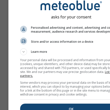
számára. A meteoblue nem vál
felelősséget a riasztások tén
asks for your consent
tartalmáért vagy jellegéért. A
problémákat a
visszajelzési ű
Personalised advertising and content, advertising and c
keresztül jelentheti, és azokat
measurement, audience research and services develop
megfelelő szervekhez továbbí
Store and/or access information on a device
Ossza meg ezt az előreje
Learn more
Your personal data will be processed and information from you
(cookies, unique identifiers, and other device data) may be store
accessed by and shared with 750 partners, or used specifically b
site. We and our partners may use precise geolocation data.
List
partners.
meteoMail - Warnin
Some vendors may process your personal data on the basis of l
interest, which you can object to by managing your options belo
a(z) Campione szá
for a link at the bottom of this page or in the site menu to manag
withdraw consent in privacy and cookie settings.
Kapjon időjárási figyelmeztet
mailben ingyen.
A meteoMail ingyenes, és bár
OK