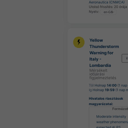
Aeronautica (CNMCA)
Utolsó frissítés:
20 órája
Nyelv:
Yellow
Thunderstorm
Warning for
Italy -
Lombardia
Mérsékelt
időjárási
figyelmeztetés
Tól
Holnap
14:00
(1 nap
Ig
Holnap
19:59
(1 nap 
Hivatalos riasztások
magyarázatai:
Formázot
Moderate intensity
weather phenomen
expected ALPS.