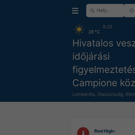
8:35
28 °C
Hivatalos ves
időjárási
figyelmezteté
Campione köz
Lombardia
,
Olaszország
,
65m 
Red High-