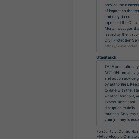
provide the assess
of impact on the terr
and they do not
represent the Offici
Alerts messages tha
issued by the Natio
Civil Protection Ser
https://www.protezi
Utasítások:
TAKE precautionary 
ACTION, remain vigi
and act on advice g
by authorities. Keep
to date with the lates
weather forecast, an
expect significant 
disruption to daily 
routines. Only travel 
your journey is esse
Forrás:
Italy: Centro Naz
Meteorologia e Climatol