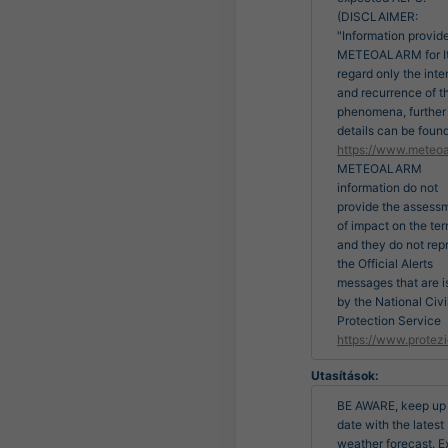
(DISCLAIMER:
"Information provid
METEOALARM for It
regard only the inte
and recurrence of t
phenomena, further
details can be found
https://www.meteoa
METEOALARM
information do not
provide the assess
of impact on the terr
and they do not rep
the Official Alerts
messages that are 
by the National Civi
Protection Service
https://www.protezi
Utasítások:
BE AWARE, keep up 
date with the latest 
weather forecast. E