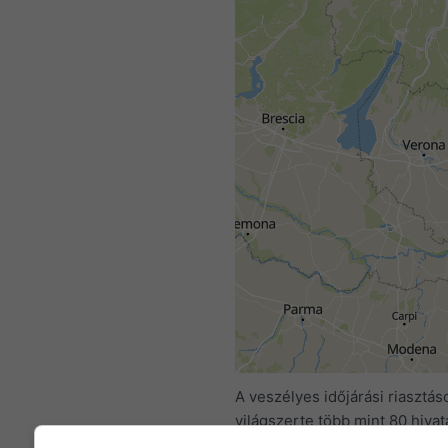
A veszélyes időjárási riasztás
világszerte több mint 80 hivat
ügynökség szolgáltatja a met