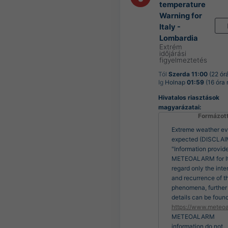
temperature
Warning for
Italy -
Lombardia
Extrém
időjárási
figyelmeztetés
Tól
Szerda 11:00
(22 órá
Ig
Holnap
01:59
(16 óra 
Hivatalos riasztások
magyarázatai:
Formázot
Extreme weather ev
expected (DISCLAI
"Information provid
METEOALARM for It
regard only the inte
and recurrence of t
phenomena, further
details can be found
https://www.meteoa
METEOALARM
information do not