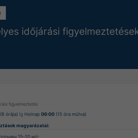
lyes időjárási figyelmeztetés
rási figyelmeztetés
(8 órája)
Ig
Holnap
06:00
(15 óra múlva)
sztások magyarázatai:
порывы 15-20 м/с