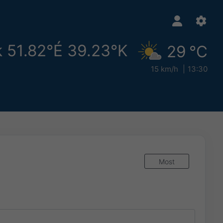
ek 51.82°É 39.23°K
29 °C
15 km/h
13:30
Most