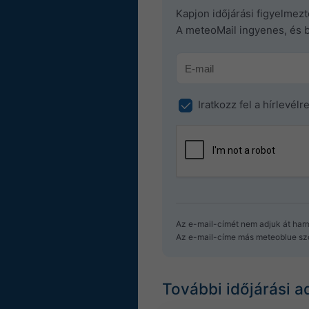
Kapjon időjárási figyelmez
A meteoMail ingyenes, és 
Iratkozz fel a hírlevélr
Az e-mail-címét nem adjuk át har
Az e-mail-címe más meteoblue szo
További időjárási a