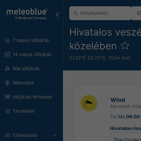
Hivatalos veszé
7 napos időjárás
közelében
14 napos időjárás
51.82°É 39.23°K,
152m tszf.
Mai időjárás
Webcams
Időjárási térképek
Wind
Mérsékelt időjá
Termékek
Tól
Ma
06:00
Hivatalos ria
Előrejelzés
При грозах 