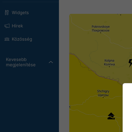
Widgets
Hírek
Közösség
Kevesebb
megjelenítése