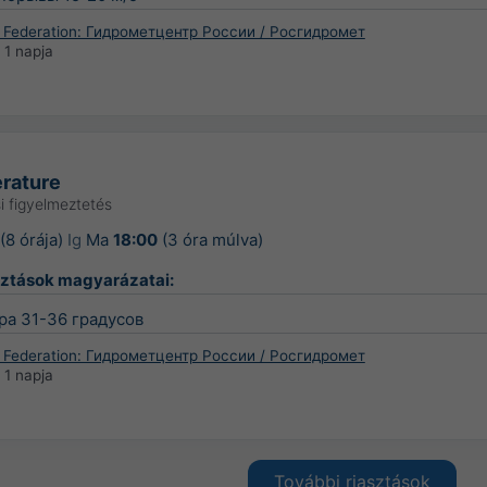
 Federation: Гидрометцентр России / Росгидромет
:
1 napja
rature
i figyelmeztetés
(8 órája)
Ig
Ma
18:00
(3 óra múlva)
sztások magyarázatai:
ра 31-36 градусов
 Federation: Гидрометцентр России / Росгидромет
:
1 napja
További riasztások