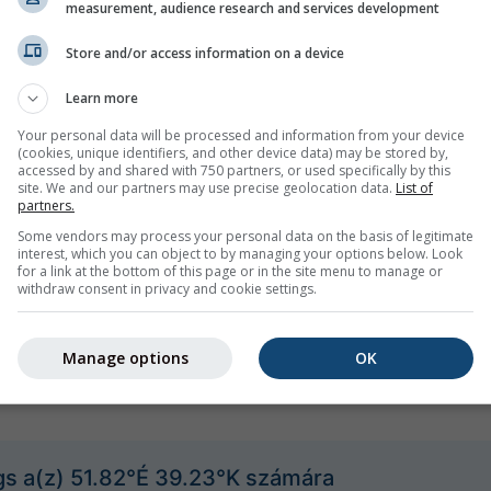
measurement, audience research and services development
Store and/or access information on a device
Learn more
Your personal data will be processed and information from your device
(cookies, unique identifiers, and other device data) may be stored by,
accessed by and shared with 750 partners, or used specifically by this
All
<24ó
24-48ó
>48ó
site. We and our partners may use precise geolocation data.
List of
partners.
Some vendors may process your personal data on the basis of legitimate
sokat világszerte több mint 80 hivatalos ügynökség szolgáltatja
interest, which you can object to by managing your options below. Look
máért vagy jellegéért. A problémákat a
visszajelzési űrlapunkon
k
for a link at the bottom of this page or in the site menu to manage or
withdraw consent in privacy and cookie settings.
ést
Manage options
OK
gs a(z) 51.82°É 39.23°K számára