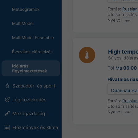
Forrás:
Russian
Meteogramok
Utolsó frissítés
Nyelv:
MultiModel
MultiModel Ensemble
High tempe
Évszakos előrejelzés
Súlyos időjárás
Időjárási
Tól
Ma
06:00
figyelmeztetések
Hivatalos ria
Szabadtéri és sport
Сильная жа
Légiközlekedés
Forrás:
Russian
Utolsó frissítés
Nyelv:
Mezőgazdaság
Előzmények és klíma