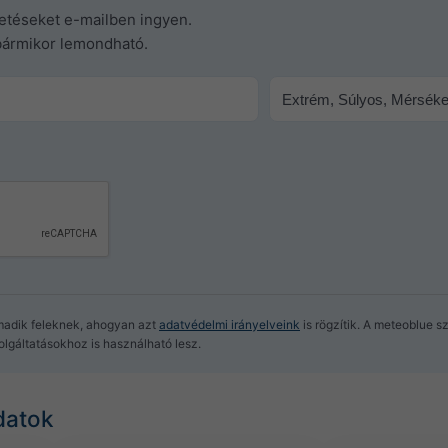
tetéseket e-mailben ingyen.
bármikor lemondható.
e
madik feleknek, ahogyan azt
adatvédelmi irányelveink
is rögzítik. A meteoblue s
lgáltatásokhoz is használható lesz.
datok