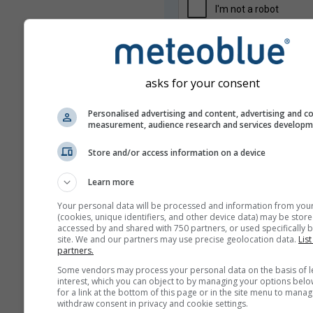
asks for your consent
Personalised advertising and content, advertising and c
measurement, audience research and services develop
Az e-mail-címét nem adjuk át har
feleknek, ahogyan azt
adatvédelm
Store and/or access information on a device
irányelveink
is rögzítik. A meteobl
szolgáltatásainak használatával e
Learn more
felhasználási feltételeinket
. Az e-
más meteoblue szolgáltatásokhoz 
Your personal data will be processed and information from you
használható lesz.
(cookies, unique identifiers, and other device data) may be store
accessed by and shared with 750 partners, or used specifically b
site. We and our partners may use precise geolocation data.
List
partners.
Some vendors may process your personal data on the basis of l
További időjárási adatok
interest, which you can object to by managing your options belo
for a link at the bottom of this page or in the site menu to manag
withdraw consent in privacy and cookie settings.