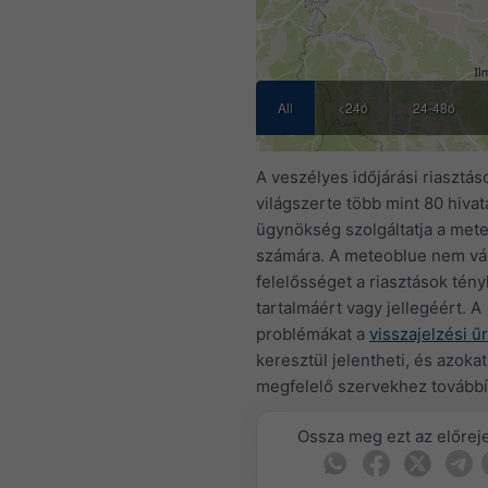
All
<24ó
24-48ó
A veszélyes időjárási riasztás
világszerte több mint 80 hivat
ügynökség szolgáltatja a met
számára. A meteoblue nem vál
felelősséget a riasztások tén
tartalmáért vagy jellegéért. A
problémákat a
visszajelzési ű
keresztül jelentheti, és azokat
megfelelő szervekhez továbbí
Ossza meg ezt az előreje