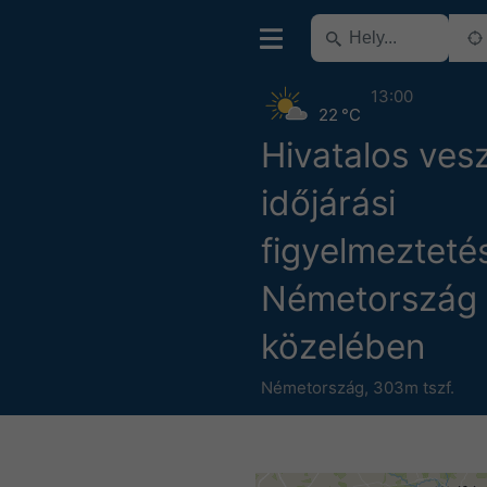
13:00
22 °C
Hivatalos ves
időjárási
figyelmezteté
Németország
közelében
Németország
,
303m tszf.