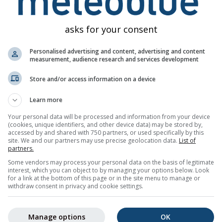
máért vagy jellegéért. A problémákat a
visszajelzési űrlapunkon
k
asks for your consent
ést
Personalised advertising and content, advertising and content
measurement, audience research and services development
Store and/or access information on a device
Learn more
gs a(z) Remetschwiel számára
Your personal data will be processed and information from your device
tetéseket e-mailben ingyen.
(cookies, unique identifiers, and other device data) may be stored by,
bármikor lemondható.
accessed by and shared with 750 partners, or used specifically by this
site. We and our partners may use precise geolocation data.
List of
partners.
Some vendors may process your personal data on the basis of legitimate
interest, which you can object to by managing your options below. Look
for a link at the bottom of this page or in the site menu to manage or
e
withdraw consent in privacy and cookie settings.
Manage options
OK