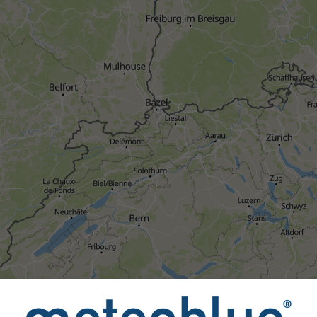
All
<24ó
24-48ó
>48ó
sokat világszerte több mint 80 hivatalos ügynökség szolgáltatja