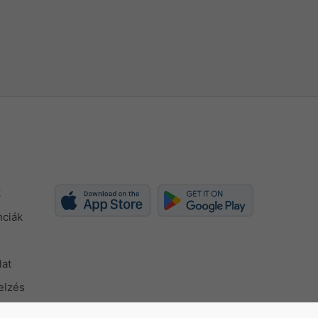
k
nciák
lat
elzés