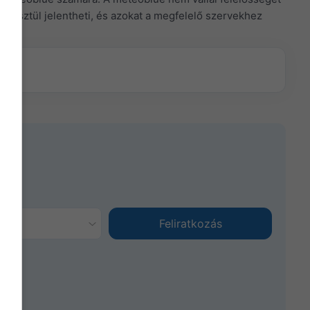
eresztül jelentheti, és azokat a megfelelő szervekhez