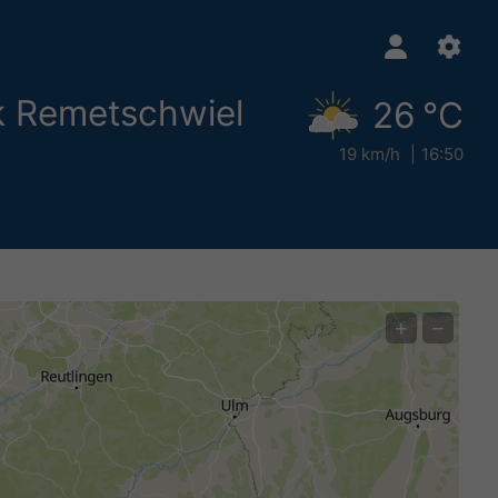
ek Remetschwiel
26 °C
19 km/h
16:50
+
−