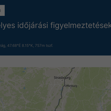
lyes időjárási figyelmeztetés
zág
,
47.68°É 8.15°K,
757m tszf.