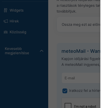
a riasztások tényleges tartal
Widgets
továbbítjuk.
Hírek
Ossza meg ezt az előrejelz
Közösség
Kevesebb
meteoMail - Warnin
megjelenítése
Kapjon időjárási figyelmez
A meteoMail ingyenes, és 
Iratkozz fel a hírlevélr