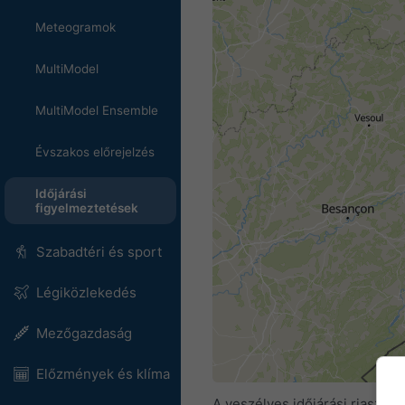
Meteogramok
MultiModel
MultiModel Ensemble
Évszakos előrejelzés
Időjárási
figyelmeztetések
Szabadtéri és sport
Légiközlekedés
Mezőgazdaság
Előzmények és klíma
A veszélyes időjárási riasztá