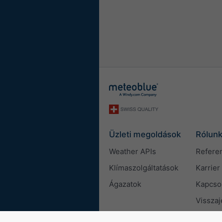
Üzleti megoldások
Rólun
Weather APIs
Refere
Klímaszolgáltatások
Karrier
Ágazatok
Kapcso
Visszaj