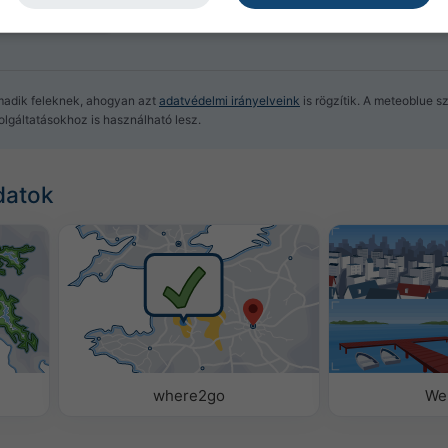
madik feleknek, ahogyan azt
adatvédelmi irányelveink
is rögzítik. A meteoblue s
lgáltatásokhoz is használható lesz.
datok
where2go
We