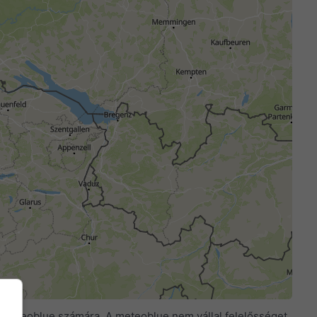
 a meteoblue számára. A meteoblue nem vállal felelősséget