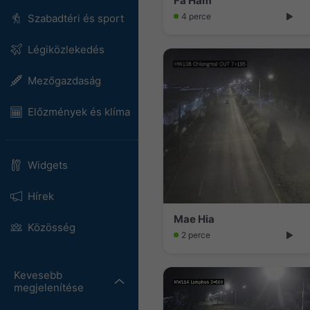
Fa Ham
4 perce
Szabadtéri és sport
Légiközlekedés
Mezőgazdaság
Előzmények és klíma
Widgets
Hírek
Mae Hia
Közösség
2 perce
Kevesebb
megjelenítése