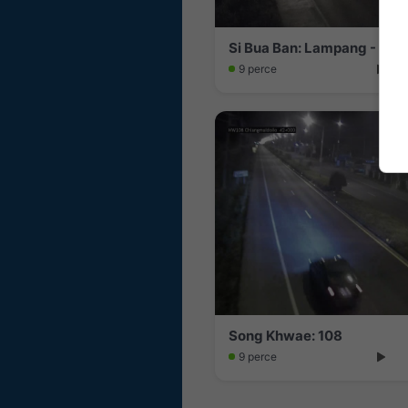
9 perce
Song Khwae: 108
9 perce