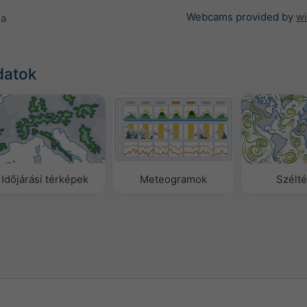
Webcams provided by
w
sa
datok
Időjárási térképek
Meteogramok
Szélt