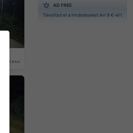
AD FREE
Távolítsd el a hirdetéseket évi 9 €-ért
ság: 24.8 km