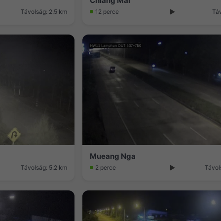
Chiang Mai
Távolság: 2.5 km
12 perce
Tá
Mueang Nga
Távolság: 5.2 km
2 perce
Távol