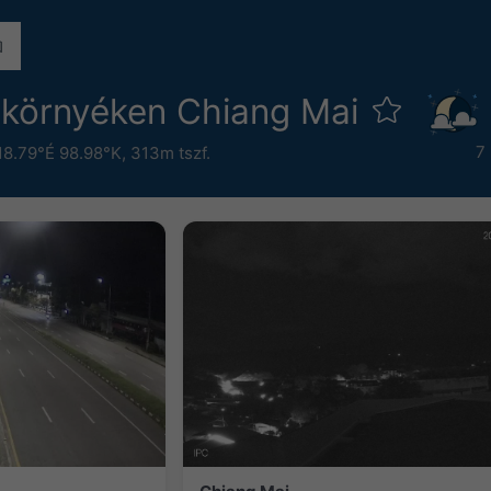
környéken Chiang Mai
7
18.79°É 98.98°K,
313m tszf.