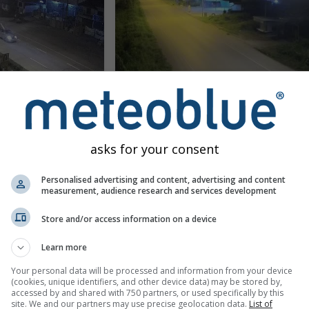
Makhuea Chae: 1147
Távolság: 24.7 km
3 perce
Távol
asks for your consent
Personalised advertising and content, advertising and content
measurement, audience research and services development
Store and/or access information on a device
Learn more
Your personal data will be processed and information from your device
(cookies, unique identifiers, and other device data) may be stored by,
accessed by and shared with 750 partners, or used specifically by this
site. We and our partners may use precise geolocation data.
List of