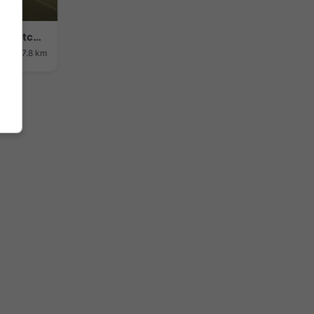
San Maha Phon: Chang Phueak Road - Ratchaphuek Road
ság: 37.8 km