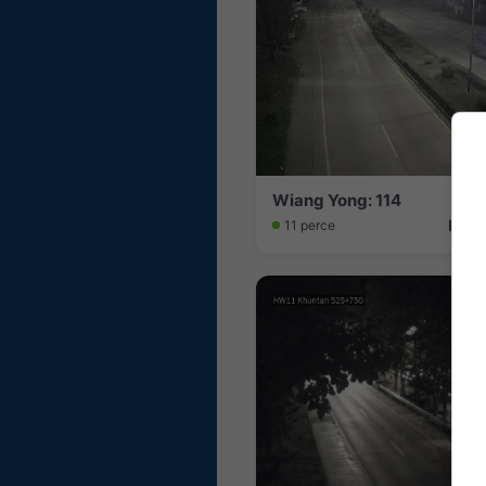
Wiang Yong: 114
11 perce