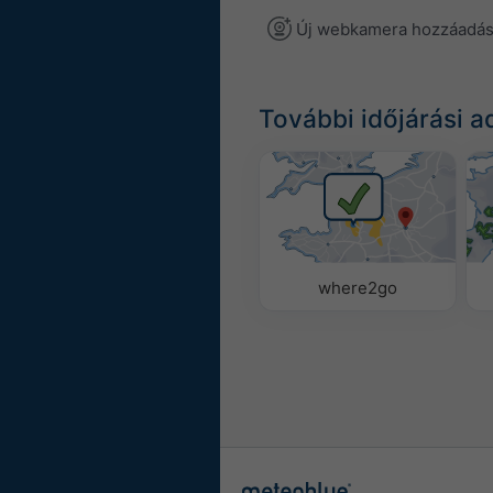
Új webkamera hozzáadá
További időjárási a
where2go