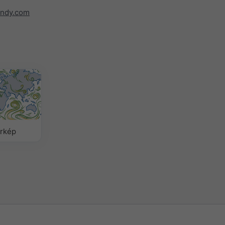
indy.com
érkép