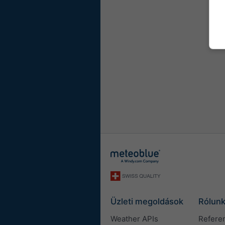
Üzleti megoldások
Rólun
Weather APIs
Refere