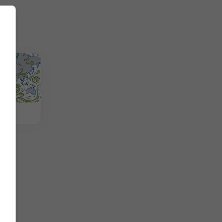
érkép