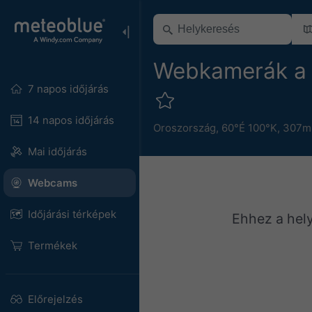
Webkamerák a 
7 napos időjárás
14 napos időjárás
Oroszország
,
60°É 100°K,
307m 
Mai időjárás
Webcams
Időjárási térképek
Ehhez a hel
Termékek
Előrejelzés