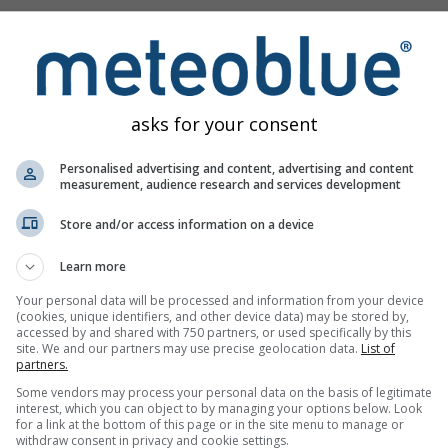
datok
asks for your consent
Personalised advertising and content, advertising and content
measurement, audience research and services development
Store and/or access information on a device
Időjárási térképek
Meteogramok
Szélt
Learn more
Your personal data will be processed and information from your device
(cookies, unique identifiers, and other device data) may be stored by,
accessed by and shared with 750 partners, or used specifically by this
site. We and our partners may use precise geolocation data.
List of
partners.
Some vendors may process your personal data on the basis of legitimate
interest, which you can object to by managing your options below. Look
for a link at the bottom of this page or in the site menu to manage or
withdraw consent in privacy and cookie settings.