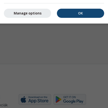
Manage options
OK
k
nciák