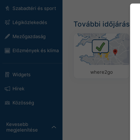
Szabadtéri és sport
Légiközlekedés
További időjárási a
Mezőgazdaság
Előzmények és klíma
where2go
Widgets
Hírek
Közösség
Kevesebb
megjelenítése