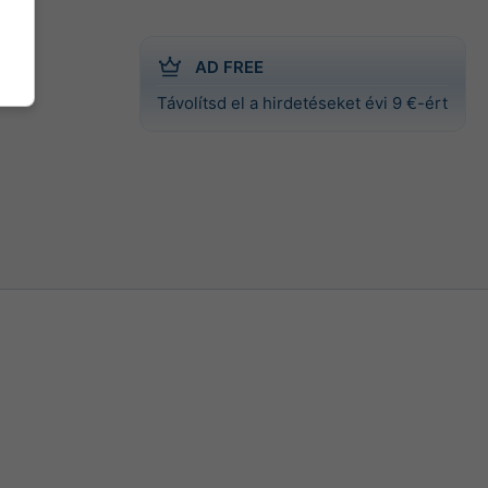
AD FREE
Távolítsd el a hirdetéseket évi 9 €-ért