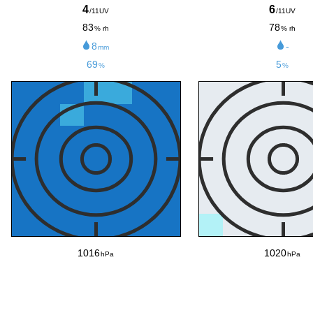
4
6
/11UV
/11UV
83
78
% rh
% rh
8
-
mm
69
5
%
%
1016
1020
hPa
hPa