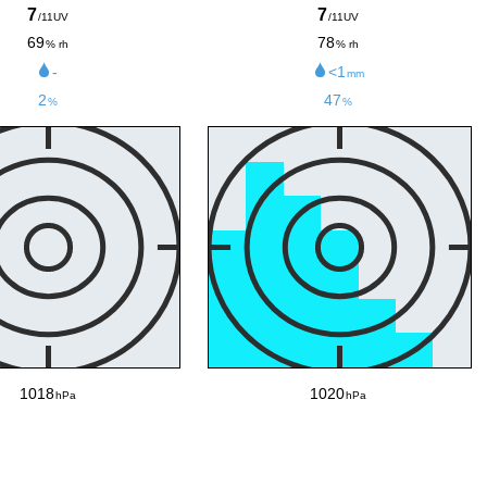
7
7
/11UV
/11UV
69
78
% rh
% rh
-
<1
mm
2
47
%
%
1018
1020
hPa
hPa