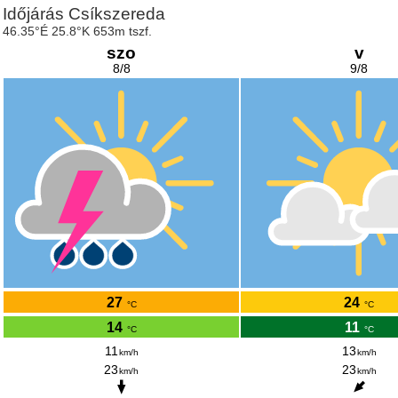
Időjárás Csíkszereda
46.35°É 25.8°K 653m tszf.
szo
v
8/8
9/8
27
24
°C
°C
14
11
°C
°C
11
13
km/h
km/h
23
23
km/h
km/h