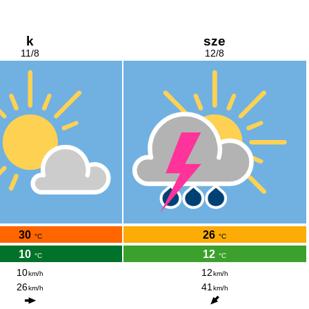
k
sze
11/8
12/8
30
26
°C
°C
10
12
°C
°C
10
12
km/h
km/h
26
41
km/h
km/h