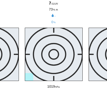
7
/11UV
73
% rh
-
0
%
1019
hPa