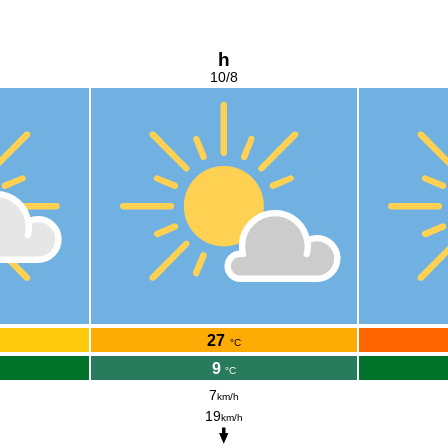
h
10/8
27
°C
9
°C
7
km/h
19
km/h