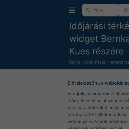
Időjárási térk
widget Bernka
Kues részére
Rajna-vidék-Pfalz
,
Németors
Előrejelzésünk a weboldala
Integrálja a meteoblue időjárá
előrejelzéseit saját weboldaláb
be a paramétereket, majd más
létrehozott HTML-kódot (lásd 
webhelyére. A fenti helykeres
válassza ki a térkép kezdeti