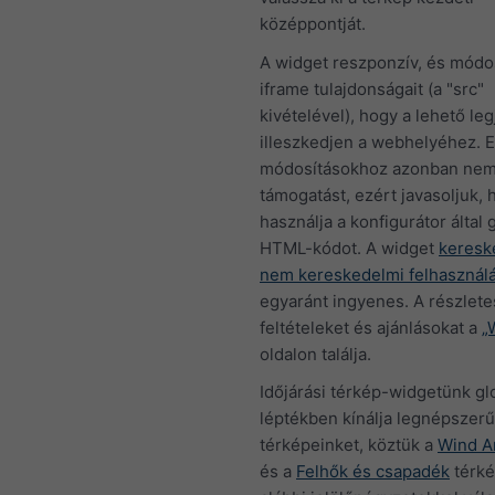
középpontját.
A widget reszponzív, és módos
iframe tulajdonságait (a "src"
kivételével), hogy a lehető le
illeszkedjen a webhelyéhez. 
módosításokhoz azonban nem
támogatást, ezért javasoljuk, 
használja a konfigurátor által 
HTML-kódot. A widget
keresk
nem kereskedelmi felhasznál
egyaránt ingyenes. A részlete
feltételeket és ajánlásokat a
„
oldalon találja.
Időjárási térkép-widgetünk gl
léptékben kínálja legnépszer
térképeinket, köztük a
Wind A
és a
Felhők és csapadék
térké