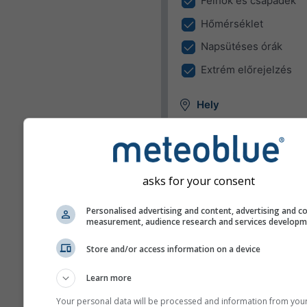
Felhők és csapadék
Hőmérséklet
Napsütéses órák
Extrém előrejelzés
Hely
A widget megjelenítheti az id
egy előre beállított helyre, v
megpróbálhatja meghatározn
webhelye minden látogatójá
asks for your consent
helyét.
Jelenlegi hely haszná
Personalised advertising and content, advertising and c
measurement, audience research and services develop
Felhasználó helyéne
meghatározása
Store and/or access information on a device
Learn more
Mértékegységek
Your personal data will be processed and information from you
Hőmérséklet