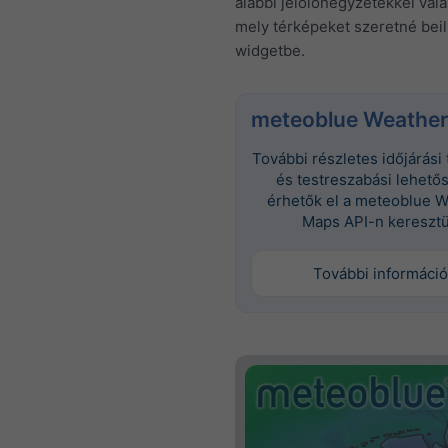
alábbi jelölőnégyzetekkel vála
mely térképeket szeretné beil
widgetbe.
meteoblue Weather
További részletes időjárási
és testreszabási lehető
érhetők el a meteoblue 
Maps API-n keresztü
További információ