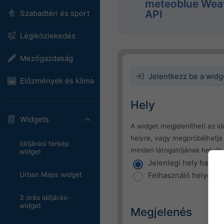
meteoblue Wea
API
Szabadtéri és sport
Légiközlekedés
Mezőgazdaság
Jelentkezz be a wid
Előzmények és klíma
Hely
Widgets
A widget megjelenítheti az idő
helyre, vagy megpróbálhatj
Időjárási térkép
minden látogatójának helyét.
widget
Jelenlegi hely haszná
Felhasználó helyéne
Urban Maps widget
3 órás időjárás-
widget
Megjelenés