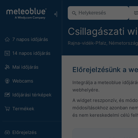
Csillagászati 
7 napos időjárás
Rajna-vidék-Pfalz
,
Németország
14 napos időjárás
Mai időjárás
Előrejelzésünk a w
Webcams
Integrálja a meteoblue időjárá
webhelyére.
Időjárási térképek
A widget reszponzív, és módosí
módosításokhoz azonban nem ny
Termékek
és nem kereskedelmi célú felh
Előrejelzés