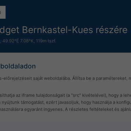
widget Bernkastel-Kues részére
,
49.92°É 7.08°K,
119m tszf.
eboldaladon
s-előrejelzéseit saját weboldalába. Állítsa be a paramétereket,
thatja az iframe tulajdonságait (a "src" kivételével), hogy a l
újtunk támogatást, ezért javasoljuk, hogy használja a konfigu
asználásra egyaránt ingyenes. A részletes feltételeket és aján