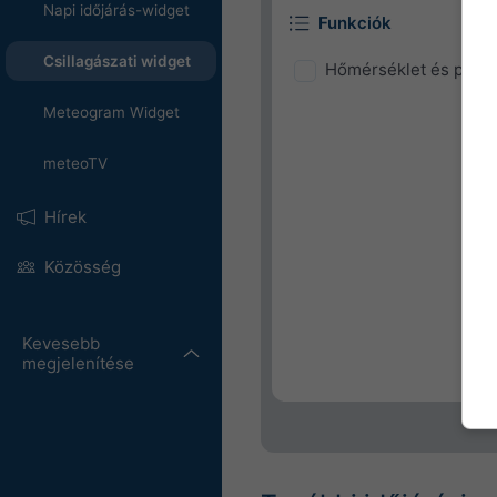
Napi időjárás-widget
Funkciók
Csillagászati widget
Hőmérséklet és párat
Meteogram Widget
meteoTV
Hírek
Közösség
Kevesebb
megjelenítése