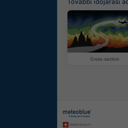
További időjárási a
Cross-section