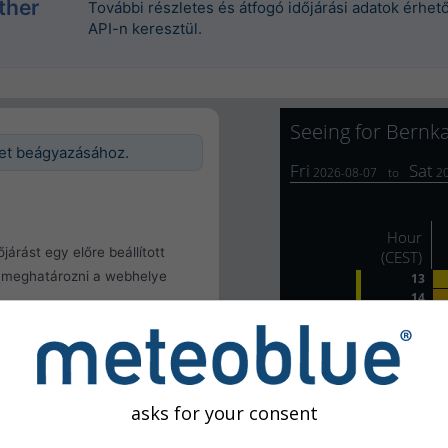
ther
További részletes és átfogó időjárási adatok érhe
API-n keresztül.
get beágyazásához.
járást egy előre beállított
a meghatározni a webhelye
lata
k meghatározása
asks for your consent