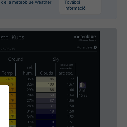
tők el a meteoblue Weather
További
információ