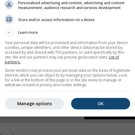
Personalised advertising and content, advertising and content
measurement, audience research and services development
artalom kihagyása
Store and/or access information on a device
Learn more
Your personal data will be processed and information from your device
(cookies, unique identifiers, and other device data) may be stored by,
accessed by and shared with 750 partners, or used specifically by this
site. We and our partners may use precise geolocation data.
List of
partners.
Some vendors may process your personal data on the basis of legitimate
interest, which you can object to by managing your options below. Look
for a link at the bottom of this page or in the site menu to manage or
withdraw consent in privacy and cookie settings.
Manage options
OK