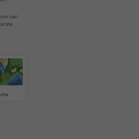
 con vari
curata.
iche