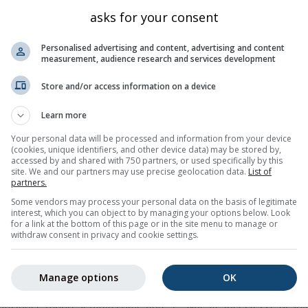
lun
mar
mer
gio
ven
sab
dom
lun
mar
asks for your consent
Personalised advertising and content, advertising and content
measurement, audience research and services development
Store and/or access information on a device
Learn more
60%
80%
85%
90%
70%
65%
50%
40%
45
Your personal data will be processed and information from your device
(cookies, unique identifiers, and other device data) may be stored by,
accessed by and shared with 750 partners, or used specifically by this
ine
site. We and our partners may use precise geolocation data.
List of
partners.
Some vendors may process your personal data on the basis of legitimate
enza meteo a 14 giorni per
Ávanuorri (Finnmark, Norvegia)
con 
interest, which you can object to by managing your options below. Look
for a link at the bottom of this page or in the site menu to manage or
ra minima e massima, la quantità e la probabilità di precipitazio
withdraw consent in privacy and cookie settings.
ico delle temperature rappresenta l’intervallo entro il quale è pr
cillazione, più incerta è la previsione. La linea spessa rappres
Manage options
OK
.
itazioni è rappresentata come una "T". Queste incertezze di soli