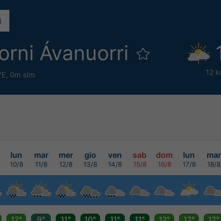
orni Ávanuorri
12 k
°E,
0m slm
lun
mar
mer
gio
ven
sab
dom
lun
mar
10/8
11/8
12/8
13/8
14/8
15/8
16/8
17/8
18/8
12°
9°
11°
10°
11°
11°
12°
12°
12°