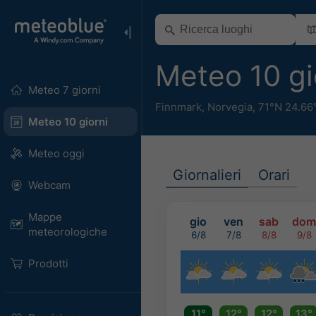
Meteo 10 gi
Meteo 7 giorni
Finnmark
,
Norvegia
,
71°N 24.66
Meteo 10 giorni
Meteo oggi
Giornalieri
Orari
Webcam
Mappe
gio
ven
sab
dom
meteorologiche
6/8
7/8
8/8
9/8
Prodotti
11°
12°
12°
13°