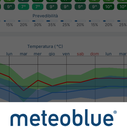
9°
7°
7°
9°
9°
9°
9°
10°
10°
Prevedibilità
15%
20%
30%
35%
25%
20%
15%
20%
25%
Temperatura ( °C)
lun
mar
mer
gio
ven
sab
dom
lun
mar
cipitazioni (mm) / Probabilità di precipitazioni (%)