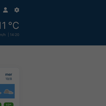
11 °C
m/h
14:20
mer
19/8
12°