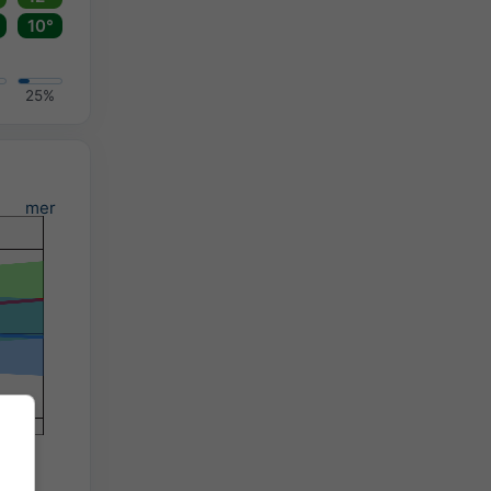
10°
25%
mer