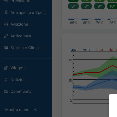
Previsione
8°
8°
9°
10°
Aria aperta e Sport
65%
80%
70%
25%
Aviazione
Agricoltura
Storico e Clima
gio
ven
sab
dom
Widgets
Notizie
Community
Mostra meno
Pre