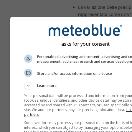
La variazione delle precip
rappresentata come una "
Queste incertezze di soli
aumentano con il numero 
di previsione.
asks for your consent
La previsione è generata 
modelli "ensemble". Sono 
Personalised advertising and content, advertising and c
diversi run del modello co
measurement, audience research and services develop
parametri d'inizializzazio
valutare la prevedibilità d
Store and/or access information on a device
previsioni in maniera più 
Learn more
Your personal data will be processed and information from you
(cookies, unique identifiers, and other device data) may be store
Ulteriori dati meteo
accessed by and shared with 750 partners, or used specifically b
site. We and our partners may use precise geolocation data.
List
partners.
Mult
Some vendors may process your personal data on the basis of l
interest, which you can object to by managing your options belo
ens