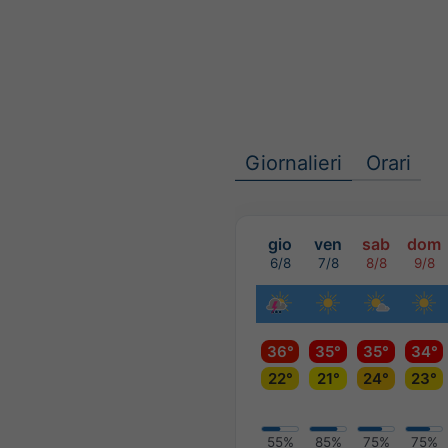
Giornalieri
Orari
gio
ven
sab
dom
6/8
7/8
8/8
9/8
36°
35°
35°
34°
22°
21°
24°
23°
55%
85%
75%
75%