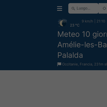
9 km/h
21:10
23 °C
Meteo 10 gior
Amélie-les-Ba
Palalda
Occitanie
,
Francia
,
231m s