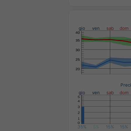
gio
ven
sab
dom
Preci
gio
ven
sab
dom
35%
5%
15%
15%