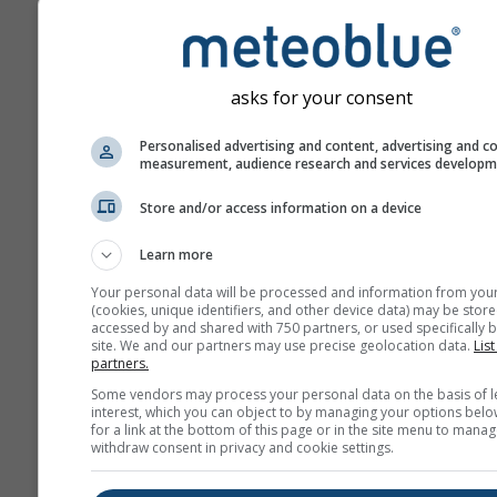
aumentano con il numero 
di previsione.
La previsione è generata 
modelli "ensemble". Sono 
asks for your consent
diversi run del modello co
parametri d'inizializzazio
Personalised advertising and content, advertising and c
measurement, audience research and services develop
valutare la prevedibilità d
previsioni in maniera più 
Store and/or access information on a device
Learn more
Ulteriori dati meteo
Your personal data will be processed and information from you
(cookies, unique identifiers, and other device data) may be store
accessed by and shared with 750 partners, or used specifically b
site. We and our partners may use precise geolocation data.
List
Mult
partners.
ens
Some vendors may process your personal data on the basis of l
interest, which you can object to by managing your options belo
Previsioni
for a link at the bottom of this page or in the site menu to manag
withdraw consent in privacy and cookie settings.
stagionali