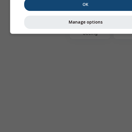
OK
Ter
Manage options
Astronomy
Seeing