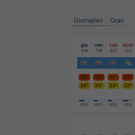
Giornalieri
Orari
gio
ven
sab
dom
6/8
7/8
8/8
9/8
33°
32°
31°
32°
24°
23°
23°
22°
55%
45%
40%
65%