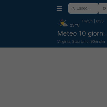
1 km/h
6:35
23 °C
Meteo 10 giorni
Virginia
,
Stati Uniti
,
90m slm