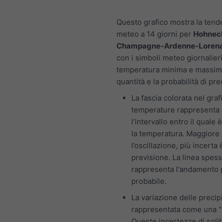
Questo grafico mostra la ten
meteo a 14 giorni per
Hohneck
Champagne-Ardenne-Lorena,
con i simboli meteo giornalieri
temperatura minima e massima
quantità e la probabilità di pre
La fascia colorata nel graf
temperature rappresenta
l’intervallo entro il quale 
la temperatura. Maggiore
l’oscillazione, più incerta 
previsione. La linea spes
rappresenta l'andamento 
probabile.
La variazione delle precip
rappresentata come una "
Queste incertezze di soli