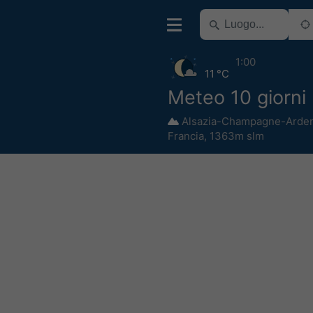
1:00
11 °C
Meteo 10 giorn
Alsazia-Champagne-Arde
Francia
,
1363m slm