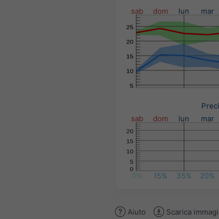
sab
dom
lun
mar
Preci
sab
dom
lun
mar
0%
15%
35%
20%
Aiuto
Scarica immag