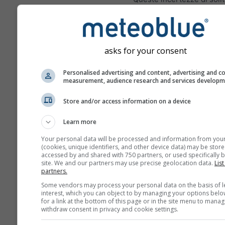
aumentano con il numero 
di previsione.
La previsione è generata 
asks for your consent
modelli "ensemble". Sono 
diversi run del modello co
Personalised advertising and content, advertising and c
parametri d'inizializzazio
measurement, audience research and services develop
valutare la prevedibilità d
previsioni in maniera più 
Store and/or access information on a device
Learn more
Your personal data will be processed and information from you
Ulteriori dati meteo
(cookies, unique identifiers, and other device data) may be store
accessed by and shared with 750 partners, or used specifically b
site. We and our partners may use precise geolocation data.
List
partners.
Mult
ens
Some vendors may process your personal data on the basis of l
interest, which you can object to by managing your options belo
for a link at the bottom of this page or in the site menu to manag
Previsioni
withdraw consent in privacy and cookie settings.
stagionali