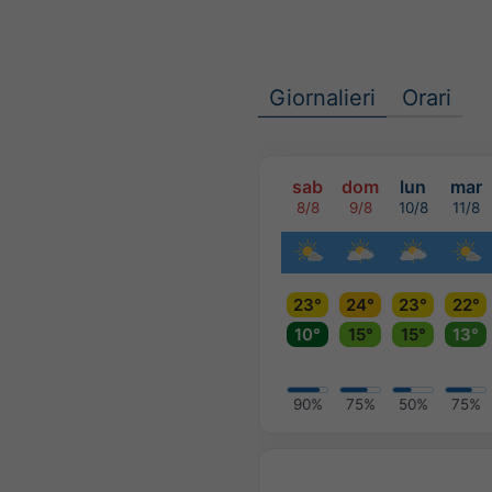
Giornalieri
Orari
sab
dom
lun
mar
8/8
9/8
10/8
11/8
23°
24°
23°
22°
10°
15°
15°
13°
90%
75%
50%
75%