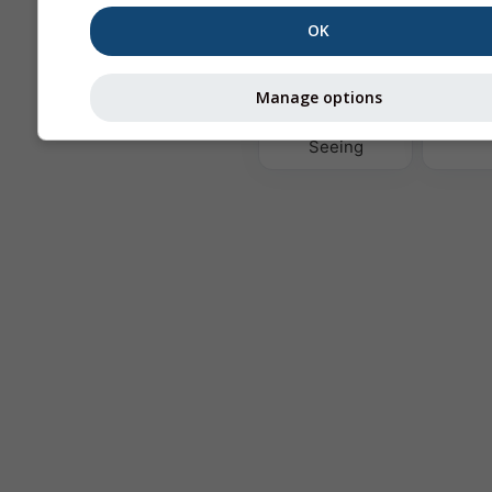
OK
Ter
Manage options
Astronomy
Seeing