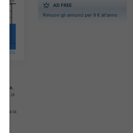
AD FREE
Rimuovi gli annunci per 9 € all'anno
%
40%
Giulia,
ilità di
evista la
enta