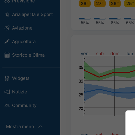
Previsione
26°
27°
26°
25°
Aria aperta e Sport
55%
55%
85%
65%
Aviazione
Agricoltura
ven
sab
dom
lun
Storico e Clima
Widgets
Notizie
Community
Mostra meno
Pre
ven
sab
dom
lun