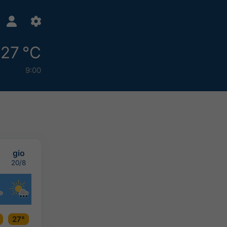
27 °C
9:00
gio
20/8
27°