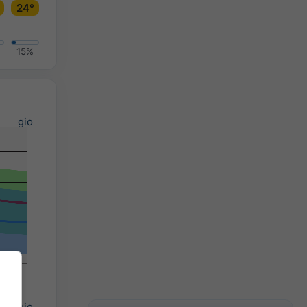
24°
15%
gio
gio