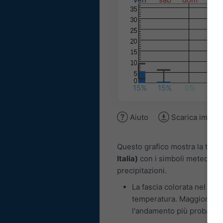
15%
15%
0%
15%
Aiuto
Scarica immag
Questo grafico mostra la tend
Italia)
con i simboli meteo gior
precipitazioni.
La fascia colorata nel graf
temperatura. Maggiore l’os
l'andamento più probabile