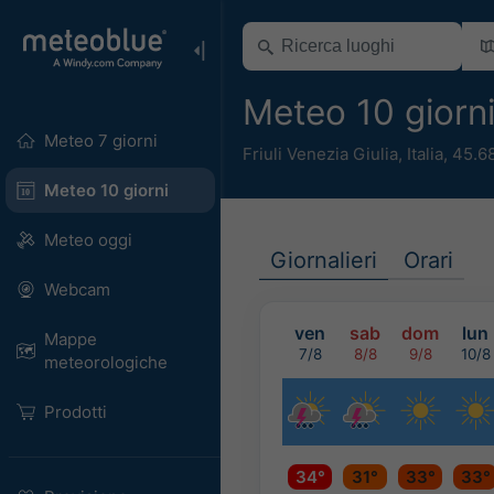
Meteo 10 giorn
Meteo 7 giorni
Friuli Venezia Giulia
,
Italia
,
45.6
Meteo 10 giorni
Meteo oggi
Giornalieri
Orari
Webcam
ven
sab
dom
lun
Mappe
7/8
8/8
9/8
10/8
meteorologiche
Prodotti
34°
31°
33°
33°