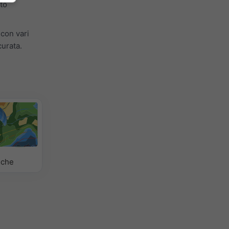
to
 con vari
curata.
iche