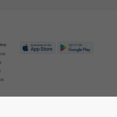
amo
nze
a
i
ck
9001 certificate
Impostazioni della privacy