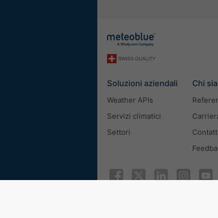
Soluzioni aziendali
Chi si
Weather APIs
Refere
Servizi climatici
Carrier
Settori
Contatt
Feedba
© 2026 meteoblue
ISO 