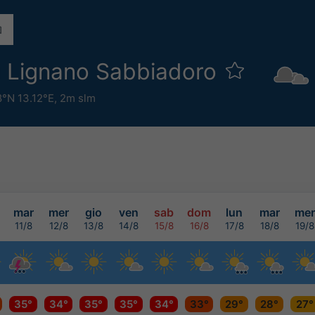
i Lignano Sabbiadoro
8°N 13.12°E,
2m slm
mar
mer
gio
ven
sab
dom
lun
mar
mer
11/8
12/8
13/8
14/8
15/8
16/8
17/8
18/8
19/8
35°
34°
35°
35°
34°
33°
29°
28°
27°