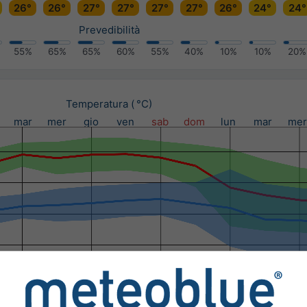
26°
26°
27°
27°
27°
27°
26°
24°
24°
Prevedibilità
55%
65%
65%
60%
55%
40%
10%
10%
20%
Temperatura ( °C)
mar
mer
gio
ven
sab
dom
lun
mar
mer
cipitazioni (mm) / Probabilità di precipitazioni (%)
mar
mer
gio
ven
sab
dom
lun
mar
mer