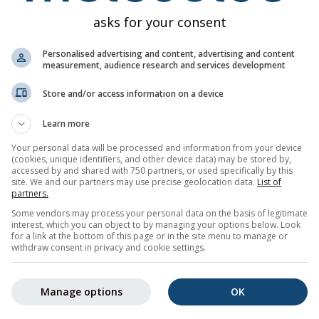
asks for your consent
Personalised advertising and content, advertising and content
measurement, audience research and services development
Store and/or access information on a device
Learn more
15%
20%
15%
15%
20%
25%
40%
45%
35
Your personal data will be processed and information from your device
(cookies, unique identifiers, and other device data) may be stored by,
ine
accessed by and shared with 750 partners, or used specifically by this
site. We and our partners may use precise geolocation data.
List of
partners.
enza meteo a 14 giorni per
Lignano Sabbiadoro (Friuli Venezia 
Some vendors may process your personal data on the basis of legitimate
interest, which you can object to by managing your options below. Look
nalieri, la temperatura minima e massima, la quantità e la probab
for a link at the bottom of this page or in the site menu to manage or
withdraw consent in privacy and cookie settings.
ico delle temperature rappresenta l’intervallo entro il quale è pr
cillazione, più incerta è la previsione. La linea spessa rappres
Manage options
OK
.