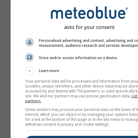
aumentano con il numero 
di previsione.
La previsione è generata 
modelli "ensemble". Sono 
asks for your consent
diversi run del modello co
parametri d'inizializzazio
Personalised advertising and content, advertising and c
measurement, audience research and services develop
valutare la prevedibilità d
previsioni in maniera più 
Store and/or access information on a device
Learn more
Ulteriori dati meteo
Your personal data will be processed and information from you
(cookies, unique identifiers, and other device data) may be store
accessed by and shared with 750 partners, or used specifically b
site. We and our partners may use precise geolocation data.
List
Mult
partners.
ens
Some vendors may process your personal data on the basis of l
interest, which you can object to by managing your options belo
Previsioni
for a link at the bottom of this page or in the site menu to manag
withdraw consent in privacy and cookie settings.
stagionali