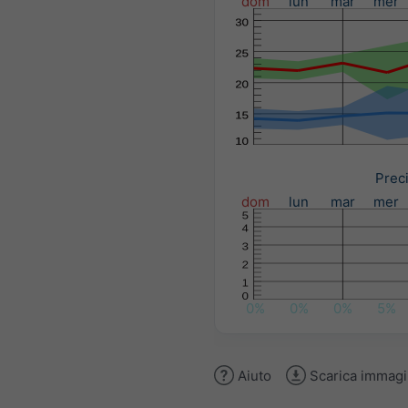
dom
lun
mar
mer
Preci
dom
lun
mar
mer
0%
0%
0%
5%
Aiuto
Scarica immag