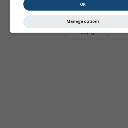
OK
Ter
Manage options
Astronomy
Seeing