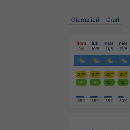
Giornalieri
Orari
dom
lun
mar
mer
9/8
10/8
11/8
12/8
22°
22°
23°
22°
14°
14°
15°
15°
85%
85%
85%
60%