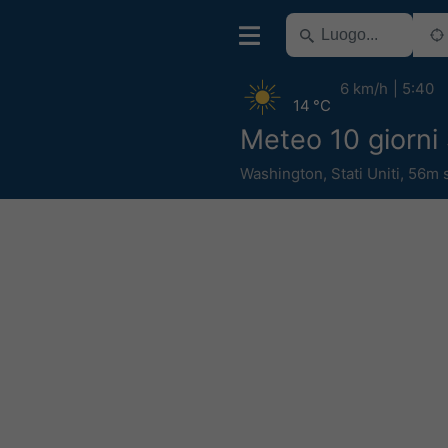
6 km/h
5:40
14 °C
Meteo 10 giorni 
Washington
,
Stati Uniti
,
56m 