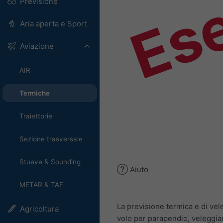
Es
Previsione
Aria aperta e Sport
Aviazione
AIR
Termiche
Traiettorie
Sezione trasversale
Stueve & Sounding
Aiuto
METAR & TAF
La previsione termica e di ve
Agricoltura
volo per parapendio, veleggiam