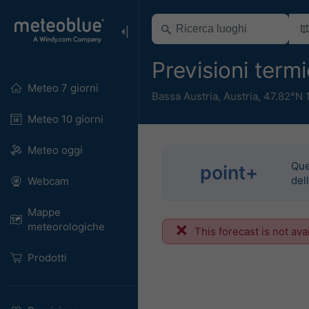
Previsioni ter
Meteo 7 giorni
Bassa Austria
,
Austria
,
47.82°N 
Meteo 10 giorni
Meteo oggi
Que
point+
del
Webcam
Mappe
meteorologiche
This forecast is not ava
Prodotti