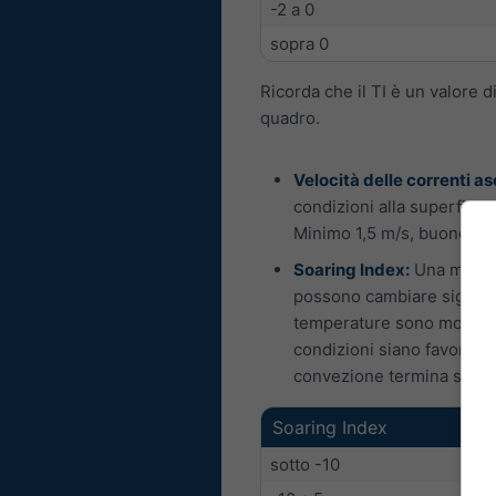
-2 a 0
sopra 0
Ricorda che il TI è un valore
quadro.
Velocità delle correnti a
condizioni alla superficie
Minimo 1,5 m/s, buono 2 m
Soaring Index:
Una misura 
possono cambiare significa
temperature sono molto fre
condizioni siano favorevoli
convezione termina sotto
Soaring Index
sotto -10