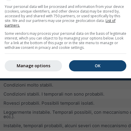
termiche secche o 1/8 di cumuli con termiche moderate
Your personal data will be processed and information from your device
buone condizioni di veleggiamento
(cookies, unique identifiers, and other device data) may be stored by,
accessed by and shared with 750 partners, or used specifically by this
buone condizioni di veleggiamento con rovesci occasionali
site. We and our partners may use precise geolocation data.
List of
partners.
condizioni di veleggiamento eccellenti, ma probabilità cresce
Some vendors may process your personal data on the basis of legitimate
probabilità di temporali superiore al 60 percento
interest, which you can object to by managing your options below. Look
for a link at the bottom of this page or in the site menu to manage or
withdraw consent in privacy and cookie settings.
misura di instabilità (valori negativi) o stabilità (valori positivi
veleggiamento, ma i temporali severi sono probabili e potrebbero
Manage options
OK
Condizioni di veleggiamento
Condizioni molto stabili.
Condizioni stabili. I temporali non sono probabili.
Rovesci probabili. Possibili temporali isolati.
Leggermente instabile. Temporali possibili, con meccanismo d
ecc.).
Instabile, temporali probabili, alcuni severi con meccanismo 