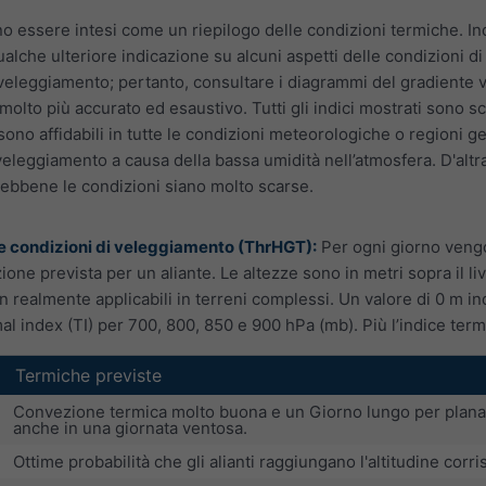
 essere intesi come un riepilogo delle condizioni termiche. Indi
alche ulteriore indicazione su alcuni aspetti delle condizioni d
veleggiamento; pertanto, consultare i diagrammi del gradiente v
olto più accurato ed esaustivo. Tutti gli indici mostrati sono sc
i sono affidabili in tutte le condizioni meteorologiche o regioni 
veleggiamento a causa della bassa umidità nell’atmosfera. D'altra
sebbene le condizioni siano molto scarse.
le condizioni di veleggiamento (ThrHGT):
Per ogni giorno vengo
ne prevista per un aliante. Le altezze sono in metri sopra il live
n realmente applicabili in terreni complessi. Un valore di 0 m i
rmal index (TI) per 700, 800, 850 e 900 hPa (mb). Più l’indice term
Termiche previste
Convezione termica molto buona e un Giorno lungo per planar
anche in una giornata ventosa.
Ottime probabilità che gli alianti raggiungano l'altitudine cor