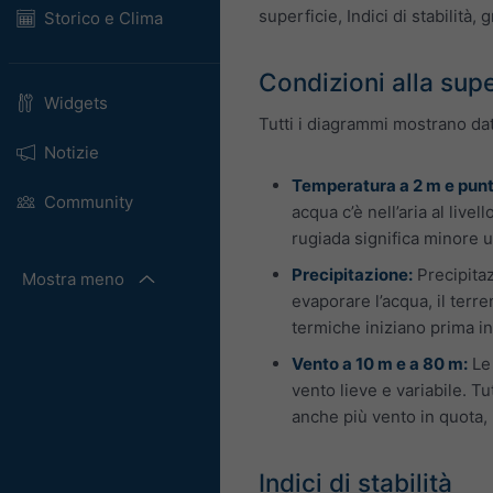
superficie, Indici di stabilità,
Storico e Clima
Condizioni alla supe
Widgets
Tutti i diagrammi mostrano dat
Notizie
Temperatura a 2 m e punt
Community
acqua c’è nell’aria al liv
rugiada significa minore u
Precipitazione:
Precipitaz
Mostra meno
evaporare l’acqua, il terr
termiche iniziano prima in
Vento a 10 m e a 80 m:
Le 
vento lieve e variabile. T
anche più vento in quota,
Indici di stabilità