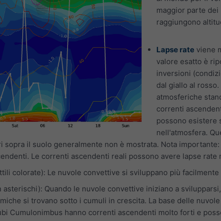
maggior parte dei 
raggiungono altitu
Lapse rate
viene m
valore esatto è rip
inversioni (condizi
dal giallo al rosso.
atmosferiche standa
correnti ascendent
possono esistere s
nell'atmosfera. Que
i sopra il suolo generalmente non è mostrata. Nota importante: I
endenti. Le correnti ascendenti reali possono avere lapse rate 
ttili colorate): Le nuvole convettive si sviluppano più facilmente 
 asterischi): Quando le nuvole convettive iniziano a svilupparsi,
miche si trovano sotto i cumuli in crescita. La base delle nuvole
nubi Cumulonimbus hanno correnti ascendenti molto forti e poss