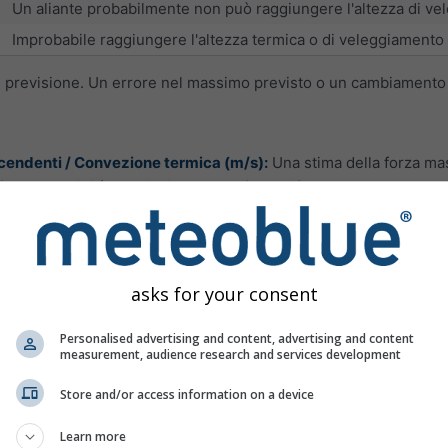
Un aliante probabilmente non può raggiungere l'altezza di ve
Improbabile raggiungere l'altezza termica o di veleggiamento 
 di previsione. Un errore nel massimo previsto o un cambiamento
scendenti / Convezione termica (m/s):
Una stima della forza ma
 (calore, umidità e radiazione solare). L'uplift causato dal vent
/s, eccellente >2,5 m/s.
di stabilità che considera temperatura e umidità tra 700 e 850 
tivamente durante l’estate in brevi periodi a causa di avvezion
asks for your consent
dde, i periodi di umidità sono molto piccoli. Quindi, anche se il
 per i temporali a causa della scarsa umidità. L’indice non fornisc
Personalised advertising and content, advertising and content
 700 hPa.
measurement, audience research and services development
Condizioni di veleggiamento
Store and/or access information on a device
nessuna o termiche deboli
Learn more