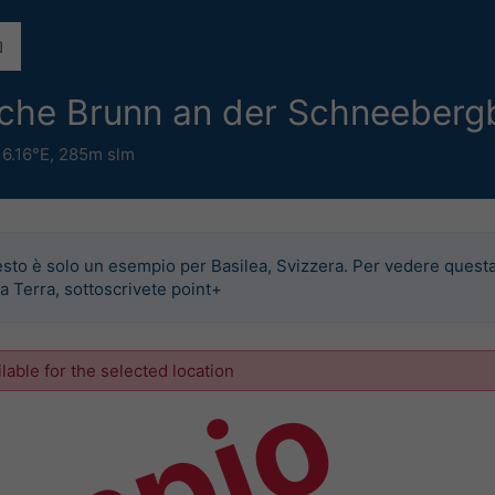
miche Brunn an der Schneeber
16.16°E,
285m slm
sto è solo un esempio per Basilea, Svizzera. Per vedere quest
la Terra, sottoscrivete point+
ilable for the selected location