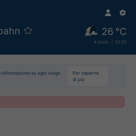
gbahn
26 °C
4 km/h
20:25
a informazione su ogni luogo
Per saperne
di più