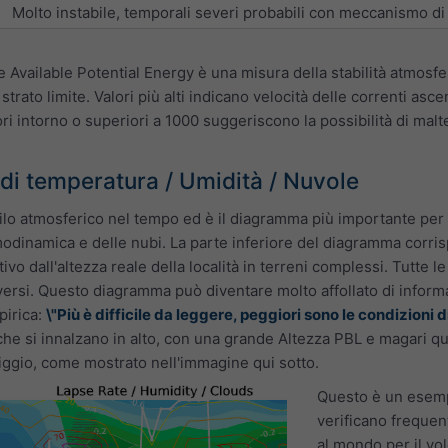
Molto instabile, temporali severi probabili con meccanismo di
 Available Potential Energy è una misura della stabilità atmosfe
strato limite. Valori più alti indicano velocità delle correnti as
ori intorno o superiori a 1000 suggeriscono la possibilità di malt
 di temperatura / Umidità / Nuvole
ilo atmosferico nel tempo ed è il diagramma più importante per 
modinamica e delle nubi. La parte inferiore del diagramma corris
tivo dall'altezza reale della località in terreni complessi. Tutte l
diversi. Questo diagramma può diventare molto affollato di inform
pirica:
\"Più è difficile da leggere, peggiori sono le condizioni
che si innalzano in alto, con una grande Altezza PBL e magari q
ggio, come mostrato nell'immagine qui sotto.
Questo è un esemp
verificano frequen
al mondo per il vol