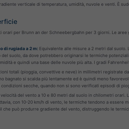
 gradiente verticale di temperatura, umidità, nuvole e venti. È sudd
rficie
i orari per Brunn an der Schneebergbahn per 3 giorni. Le aree gi
o di rugiada a 2 m:
Equivalente alle misure a 2 metri dal suolo.
ello del suolo, da dove potrebbero originarsi le termiche potenzi
midità e quindi una base delle nuvole più alta. I gradi Fahrenhe
ioni totali (pioggia, convettive e neve) in millimetri registrate 
eno bagnato si scalda più lentamente ed è quindi meno favorevole 
 condizioni secche, quando non si sono verificati episodi di pi
velocità del vento a 10 e 80 metri dal suolo in chilometri orari
uttavia, con 10-20 km/h di vento, le termiche tendono a essere me
 il che può produrre gradiente del vento, distruggendo le termic