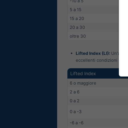
-10 a 5
5 a 15
15 a 20
20 a 30
oltre 30
Lifted Index (LI):
Un'altra 
eccellenti condizioni di 
Lifted Index
6 o maggiore
2 a 6
0 a 2
0 a -3
-6 a -6