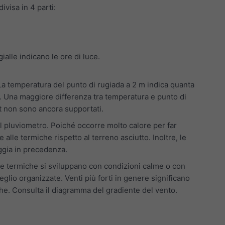
ivisa in 4 parti:
alle indicano le ore di luce.
 La temperatura del punto di rugiada a 2 m indica quanta
ali. Una maggiore differenza tra temperatura e punto di
it non sono ancora supportati.
dal pluviometro. Poiché occorre molto calore per far
alle termiche rispetto al terreno asciutto. Inoltre, le
oggia in precedenza.
. Le termiche si sviluppano con condizioni calme o con
glio organizzate. Venti più forti in genere significano
he. Consulta il diagramma del gradiente del vento.