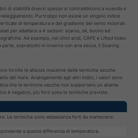
ci di stabilità diversi spesso si contraddicono a vicenda e
i veleggiamento. Purtroppo non esiste un singolo indice
erticale di temperatura e del gradiente del vento mostrati
alati per adattarsi a 4 sezioni: scarso, ok, buono ed
geografiche. Ad esempio, nei climi aridi, CAPE e Lifted Index
 parte, soprattutto in inverno con aria secca, il Soaring
no fornite le altezze massime delle termiche secche
llo del mare. Analogamente agli altri indici, i valori sono
ndica che le termiche secche non supportano un aliante.
ico è negativo, più forti sono le termiche previste:
e. Le termiche sono abbastanza forti da mantenersi
rispondente a questa differenza di temperatura.