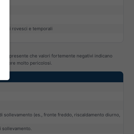
nte di rovesci e temporali
). Tieni presente che valori fortemente negativi indicano
 essere molto pericolosi.
i sollevamento (es., fronte freddo, riscaldamento diurno,
di sollevamento.