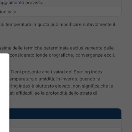
leggiamento prevista.
indicata.
 di temperatura in quota può modificare notevolmente il
ssima delle termiche determinata esclusivamente dalle
o non è considerato (onde orografiche, convergenze ecc.).
hPa. Tieni presente che i valori del Soaring Index
e di temperatura e umidità. In inverno, quando le
 Soaring Index è piuttosto elevato, non significa che le
e dati affidabili se la profondità dello strato di