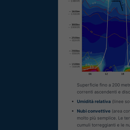
Superficie fino a 200 metr
correnti ascendenti e disc
Umidità relativa
(linee so
Nubi convettive
(area con
molto più semplice. Le ter
cumuli torreggianti e le 