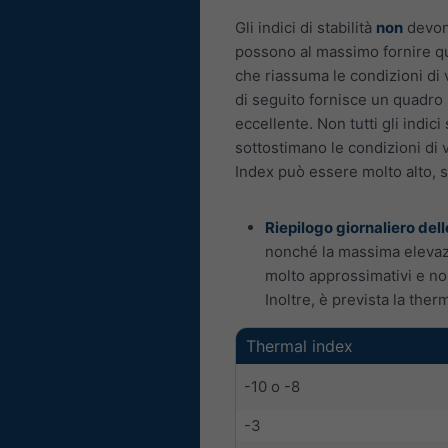
Gli indici di stabilità
non
devono
possono al massimo fornire qu
che riassuma le condizioni di 
di seguito fornisce un quadro m
eccellente. Non tutti gli indic
sottostimano le condizioni di 
Index può essere molto alto, 
Riepilogo giornaliero del
nonché la massima elevazio
molto approssimativi e no
Inoltre, è prevista la the
Thermal index
-10 o -8
-3