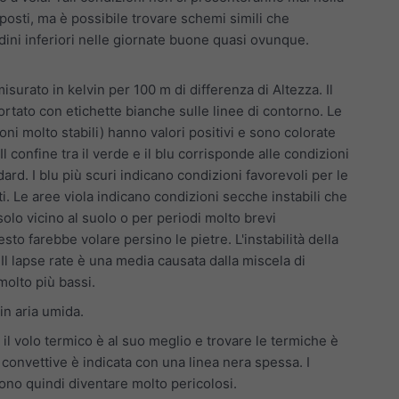
posti, ma è possibile trovare schemi simili che
dini inferiori nelle giornate buone quasi ovunque.
isurato in kelvin per 100 m di differenza di Altezza. Il
ortato con etichette bianche sulle linee di contorno. Le
oni molto stabili) hanno valori positivi e sono colorate
 Il confine tra il verde e il blu corrisponde alle condizioni
rd. I blu più scuri indicano condizioni favorevoli per le
i. Le aree viola indicano condizioni secche instabili che
olo vicino al suolo o per periodi molto brevi
sto farebbe volare persino le pietre. L'instabilità della
l lapse rate è una media causata dalla miscela di
molto più bassi.
in aria umida.
 il volo termico è al suo meglio e trovare le termiche è
 convettive è indicata con una linea nera spessa. I
ono quindi diventare molto pericolosi.