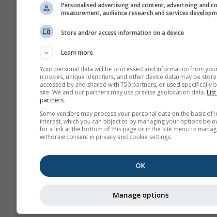
Personalised advertising and content, advertising and c
measurement, audience research and services develop
Store and/or access information on a device
Ulteriori dati meteo
Learn more
Your personal data will be processed and information from you
(cookies, unique identifiers, and other device data) may be store
accessed by and shared with 750 partners, or used specifically b
site. We and our partners may use precise geolocation data.
List
Mappe
partners.
meteorologiche
Some vendors may process your personal data on the basis of l
interest, which you can object to by managing your options belo
for a link at the bottom of this page or in the site menu to manag
withdraw consent in privacy and cookie settings.
Ter
OK
Stueve &
Sounding
Manage options