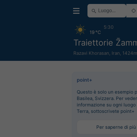
5:30
19 °C
Traiettorie Z̄a
Razavi Khorasan
,
Iran
,
1424m
point+
Questo è solo un esempio 
Basilea, Svizzera. Per vede
informazione su ogni luogo 
Terra, sottoscrivete point+
Per saperne di più