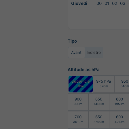
Giovedì
00
01
02
03
Tipo
Avanti
Indietro
Altitude as hPa
Superficie
975 hPa
950
10m
320m
540m
900
850
800
990m
1460m
1950m
700
650
600
3010m
3590m
4210m