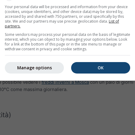
Your personal data will be processed and information from your device
(cookies, unique identifiers, and other device data) may be stored by,
accessed by and shared with 750 partners, or used specifically by this
site. We and our partners may use precise geolocation data.
List of
partners.
Some vendors may process your personal data on the basis of legitimate
interest, which you can object to by managing your options below. Look
for a link at the bottom of this page or in the site menu to manage or
withdraw consent in privacy and cookie settings.
a massima per Rock Hill mostra il numero di giorni al mese che
Manage options
OK
perature.
Dubai
, una delle città più calde della terra, ha pochiss
e possibile vedere i
freddi inverni a Mosca
con un paio di giorni
10°C come massima giornaliera.
ità)