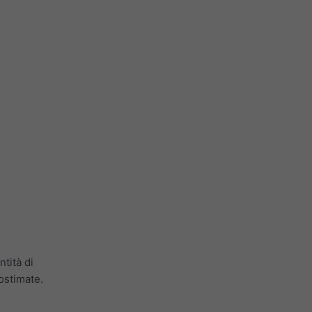
tità di
tostimate.