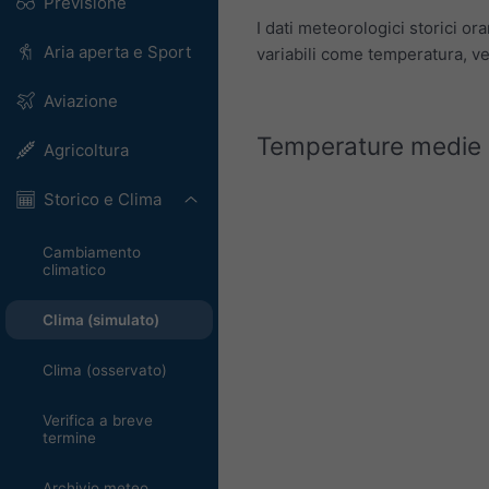
Previsione
I dati meteorologici storici o
Aria aperta e Sport
variabili come temperatura, ve
Aviazione
Temperature medie e
Agricoltura
Storico e Clima
Cambiamento
climatico
Clima (simulato)
Clima (osservato)
Verifica a breve
termine
Archivio meteo