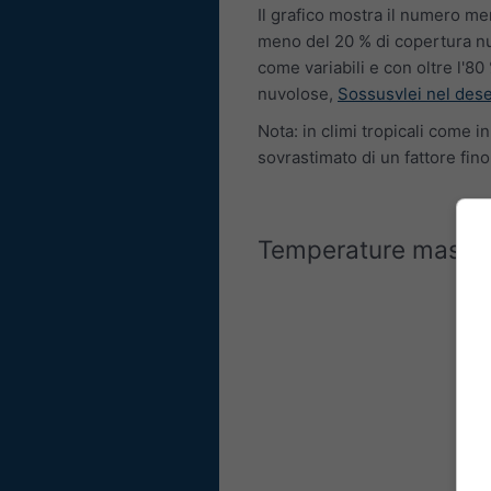
Il grafico mostra il numero men
meno del 20 % di copertura nu
come variabili e con oltre l'
nuvolose,
Sossusvlei nel des
Nota: in climi tropicali come 
sovrastimato di un fattore fino
Temperature massi