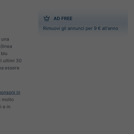
AD FREE
Rimuovi gli annunci per 9 € all'anno
i una
(linea
 blu
i ultimi 30
gna essere
monsoni in
i molto
i e in