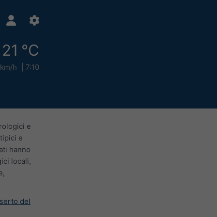
21 °C
 km/h
7:10
rologici e
ipici e
lati hanno
ci locali,
e,
eserto del