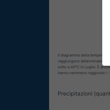
Il diagramma della temperatur
raggiungono determinate tem
sotto a 40°C in Luglio. È anch
hanno nemmeno raggiunto i -
Precipitazioni (quant