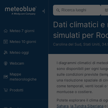
Dati climatici e
Meteo 7 giorni
simulati per Ro
Meteo 10 giorni
Carolina del Sud
,
Stati Uniti
,
34.
Meteo oggi
I diagrammi climatici di meteo
Webcam
sono disponibili per ogni luogo
Mappe
sulle condizioni previste (temp
meteorologiche
una risoluzione spaziale di cir
come temporali, venti locali o 
Prodotti
montuose o costiere.
Potete esplorare il clima di og
Sahara
,
la Tundra Siberiana
o