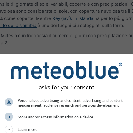
sile di giornate di sole, variabili, coperte e con precipitazioni. 
volosa sono considerate di sole, con copertura nuvolosa tra il
80 % come coperte. Mentre
Reykjavík in Islanda
ha per lo più gior
erto della Namibia
è uno dei luoghi più soleggiati sulla terra.
in Malesia o in Indonesia il numero di giorni con precipitazione 
 a 2.
me
asks for your consent
Personalised advertising and content, advertising and content
measurement, audience research and services development
Store and/or access information on a device
Learn more