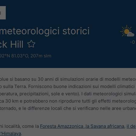
 meteorologici storici
ck Hill
-0
92°N 81.03°O,
207m slm
blue si basano su 30 anni di simulazioni orarie di modelli meteo
 sulla Terra. Forniscono buone indicazioni sui modelli climatici t
eratura, precipitazioni, sole e vento). I dati meteorologici simu
ca 30 km e potrebbero non riprodurre tutti gli effetti meteorologi
tornado, e le differenze locali che si verificano nelle aree urban
ni località, come la
Foresta Amazzonica
,
la Savana africana
,
il d
l'Himalaya
.