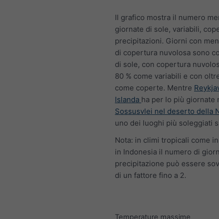
Il grafico mostra il numero me
giornate di sole, variabili, co
precipitazioni. Giorni con me
di copertura nuvolosa sono c
di sole, con copertura nuvolosa
80 % come variabili e con oltre
come coperte. Mentre
Reykjav
Islanda
ha per lo più giornate
Sossusvlei nel deserto della
uno dei luoghi più soleggiati su
Nota: in climi tropicali come i
in Indonesia il numero di gior
precipitazione può essere so
di un fattore fino a 2.
Temperature massime