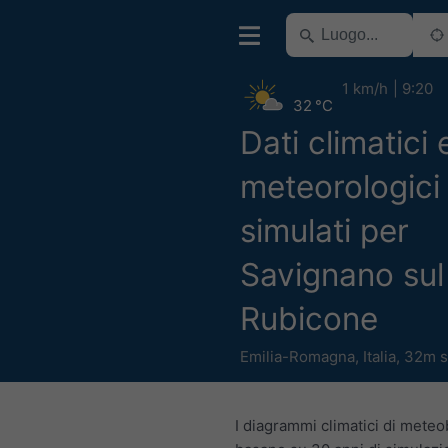
1 km/h
9:20
32 °C
Dati climatici 
meteorologici 
simulati per
Savignano sul
Rubicone
Emilia-Romagna
,
Italia
,
32m s
I diagrammi climatici di meteo