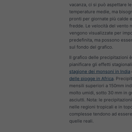
vacanza, ci si può aspettare le
temperature medie, ma bisog
pronti per giornate più calde e
fredde. Le velocità del vento 
vengono visualizzate per imp
predefinita, ma possono esser
sul fondo del grafico.
Il grafico delle precipitazioni è
pianificare gli effetti stagional
stagione dei monsoni in India
delle piogge in Africa
. Precipi
mensili superiori a 150mm in
molto umidi, sotto 30 mm in g
asciutti. Nota: le precipitazion
nelle regioni tropicali e in top
complesse tendono ad essere i
quelle reali.