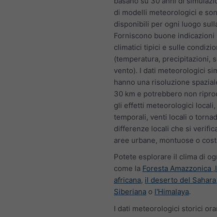
basano su 30 anni di simulazio
di modelli meteorologici e so
disponibili per ogni luogo sull
Forniscono buone indicazioni 
climatici tipici e sulle condizi
(temperatura, precipitazioni, s
vento). I dati meteorologici si
hanno una risoluzione spaziale
30 km e potrebbero non riprod
gli effetti meteorologici local
temporali, venti locali o tornad
differenze locali che si verifi
aree urbane, montuose o cost
Potete esplorare il clima di ogn
come la
Foresta Amazzonica
,
africana
,
il deserto del Sahara
Siberiana
o
l'Himalaya
.
I dati meteorologici storici ora