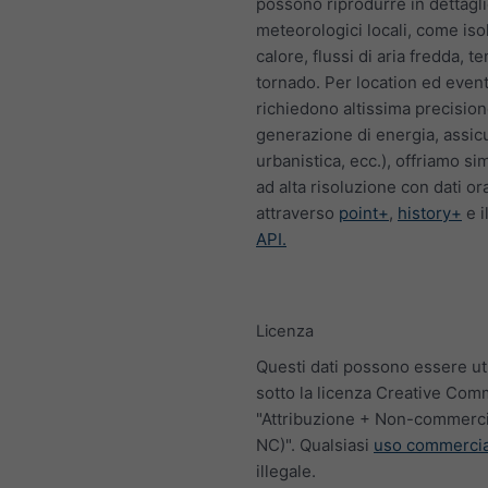
possono riprodurre in dettaglio
meteorologici locali, come iso
calore, flussi di aria fredda, t
tornado. Per location ed event
richiedono altissima precisio
generazione di energia, assicu
urbanistica, ecc.), offriamo si
ad alta risoluzione con dati ora
attraverso
point+
,
history+
e i
API.
Licenza
Questi dati possono essere uti
sotto la licenza Creative Co
"Attribuzione + Non-commerci
NC)". Qualsiasi
uso commercia
illegale.