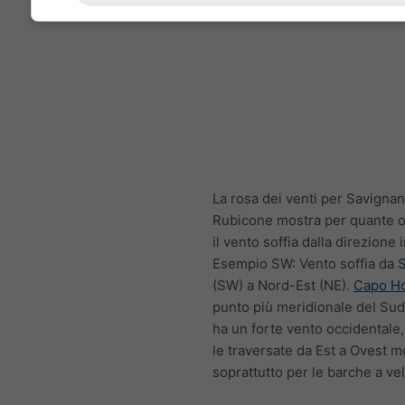
La rosa dei venti per Savignan
Rubicone mostra per quante o
il vento soffia dalla direzione 
Esempio SW: Vento soffia da 
(SW) a Nord-Est (NE).
Capo H
punto più meridionale del Sud
ha un forte vento occidentale
le traversate da Est a Ovest mol
soprattutto per le barche a vel