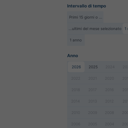
Intervallo di tempo
Primi 15 giorni o ...
...ultimi del mese selezionato
1
1 anno
Anno
2026
2025
2024
20
2022
2021
2020
20
2018
2017
2016
20
2014
2013
2012
20
2010
2009
2008
20
2006
2005
2004
20