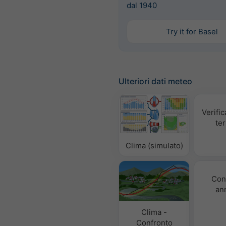
dal 1940
Try it for Basel
Ulteriori dati meteo
Verific
te
Clima (simulato)
Con
an
Clima -
Confronto