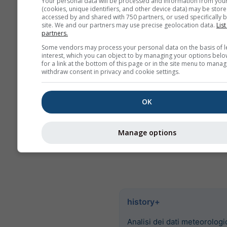
Your personal data will be processed and information from you
sei mesi, viene effettuata
(cookies, unique identifiers, and other device data) may be store
un'aggregazione mensile.
accessed by and shared with 750 partners, or used specifically b
site. We and our partners may use precise geolocation data.
List
Offriamo anche dati grezz
partners.
pagamento. Per favore con
Some vendors may process your personal data on the basis of l
per maggiori informazioni
interest, which you can object to by managing your options belo
for a link at the bottom of this page or in the site menu to manag
(
support@meteoblue.co
withdraw consent in privacy and cookie settings.
I dati meteorologici storici ora
per Vigo possono essere acqu
OK
history+
. Scaricate variabili 
temperatura, vento, nuvole e
Manage options
precipitazioni come CSV per q
luogo della Terra.
history+
Analisi dei dati meteorologic