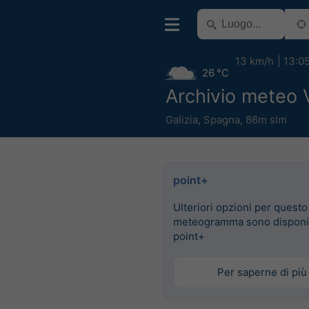
13 km/h
13:0
26 °C
Archivio meteo 
Galizia
,
Spagna
,
86m slm
point+
Ulteriori opzioni per questo
meteogramma sono disponib
point+
Per saperne di più