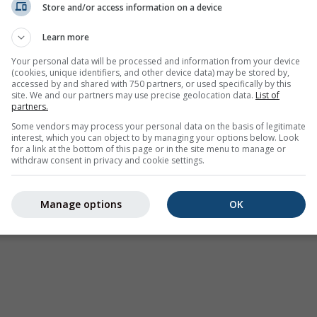
Store and/or access information on a device
Avvisi meteorologici
Learn more
Where2Go
Grafici sinottici
Your personal data will be processed and information from your device
(cookies, unique identifiers, and other device data) may be stored by,
Temperatura e Umidità
accessed by and shared with 750 partners, or used specifically by this
site. We and our partners may use precise geolocation data.
List of
Precipitazioni
partners.
Aviazione e Nuvole
Some vendors may process your personal data on the basis of legitimate
interest, which you can object to by managing your options below. Look
Mare e Surf
for a link at the bottom of this page or in the site menu to manage or
withdraw consent in privacy and cookie settings.
Qualità dell'aria e Pollini
Previsione stagionale
Manage options
OK
Holiday Planner
Altre mappe