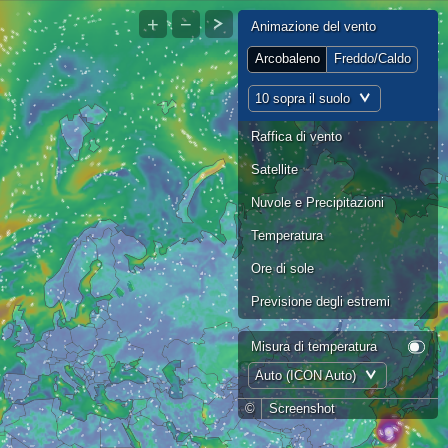
+
−
Animazione del vento
Arcobaleno
Freddo/Caldo
10 sopra il suolo
Raffica di vento
Satellite
Nuvole e Precipitazioni
Temperatura
Ore di sole
Previsione degli estremi
Misura di temperatura
Auto (ICON Auto)
©
Screenshot