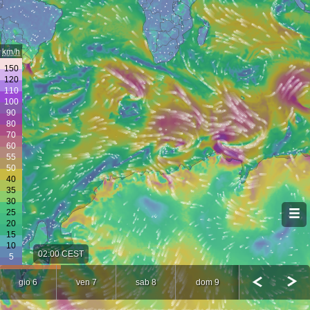
km/h
02:00 CEST
gio 6
ven 7
sab 8
dom 9