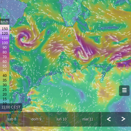
km/h
11:00 CEST
sab 8
dom 9
lun 10
mar 11