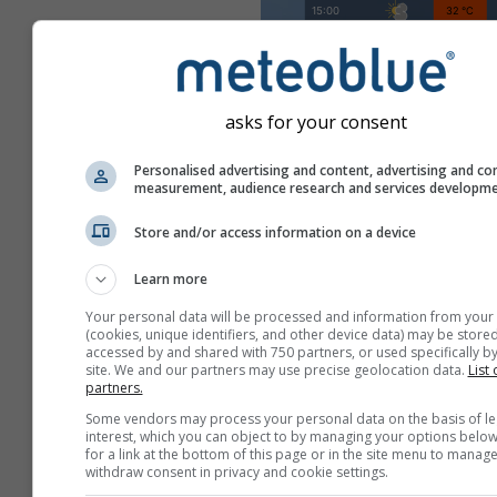
asks for your consent
Personalised advertising and content, advertising and co
measurement, audience research and services developm
Store and/or access information on a device
Learn more
Your personal data will be processed and information from your
(cookies, unique identifiers, and other device data) may be stored
accessed by and shared with 750 partners, or used specifically by
site. We and our partners may use precise geolocation data.
List 
partners.
Some vendors may process your personal data on the basis of le
Create una nuova mete
interest, which you can object to by managing your options below
for a link at the bottom of this page or in the site menu to manage
withdraw consent in privacy and cookie settings.
Più informazioni