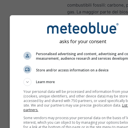
combustibili fossili: carbone, 
gas. La maggior parte del bios
azoto nelle città proviene dai 
scarico dei veicoli a motore. I
di azoto è un importante inqu
atmosferico perché contribuis
asks for your consent
formazione di ozono, che può
impatti significativi sulla salu
Personalised advertising and content, advertising and c
measurement, audience research and services develop
NO₂ infiamma il rivestime
polmoni e può ridurre l'i
Store and/or access information on a device
alle infezioni polmonari
Learn more
NO₂ causa problemi come
Your personal data will be processed and information from you
dispnea, tosse, raffreddor
(cookies, unique identifiers, and other device data) may be store
influenza e bronchite
accessed by and shared with 750 partners, or used specifically b
site. We and our partners may use precise geolocation data.
List
partners.
Per l'Europa, il meteogramma
dell'inquinamento atmosferico
Some vendors may process your personal data on the basis of l
interest, which you can object to by managing your options belo
quarto pannello, che mostra l
for a link at the bottom of this page or in the site menu to manag