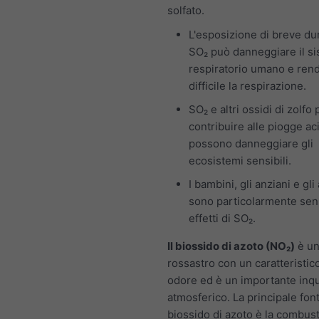
solfato.
L'esposizione di breve du
SO₂ può danneggiare il s
respiratorio umano e ren
difficile la respirazione.
SO₂ e altri ossidi di zolf
contribuire alle piogge ac
possono danneggiare gli
ecosistemi sensibili.
I bambini, gli anziani e gli
sono particolarmente sensi
effetti di SO₂.
Il biossido di azoto (NO₂)
è un
rossastro con un caratteristico
odore ed è un importante inq
atmosferico. La principale font
biossido di azoto è la combust