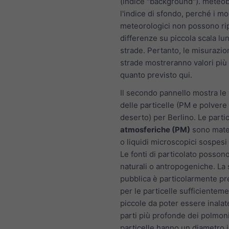
(indice "background"). meteo
l'indice di sfondo, perché i mo
meteorologici non possono ri
differenze su piccola scala lu
strade. Pertanto, le misurazio
strade mostreranno valori più a
quanto previsto qui.
Il secondo pannello mostra le 
delle particelle (PM e polvere 
deserto) per Berlino. Le partic
atmosferiche (PM)
sono mater
o liquidi microscopici sospesi n
Le fonti di particolato posson
naturali o antropogeniche. La 
pubblica è particolarmente p
per le particelle sufficientem
piccole da poter essere inalat
parti più profonde dei polmon
particelle hanno un diametro i