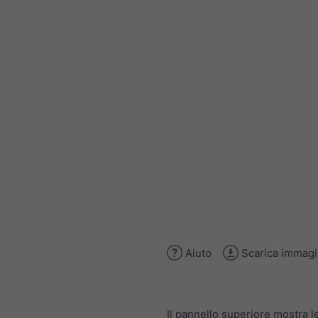
Aiuto
Scarica immag
Il pannello superiore mostra l