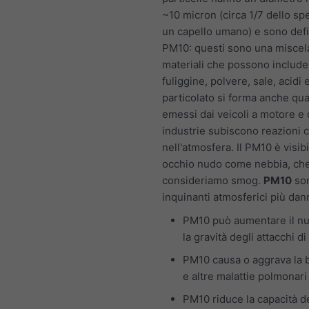
~10 micron (circa 1/7 dello sp
un capello umano) e sono def
PM10: questi sono una miscela
materiali che possono include
fuliggine, polvere, sale, acidi e
particolato si forma anche qu
emessi dai veicoli a motore e 
industrie subiscono reazioni 
nell'atmosfera. Il PM10 è visib
occhio nudo come nebbia, ch
consideriamo smog.
PM10
son
inquinanti atmosferici più dan
PM10 può aumentare il n
la gravità degli attacchi d
PM10 causa o aggrava la 
e altre malattie polmonari
PM10 riduce la capacità d