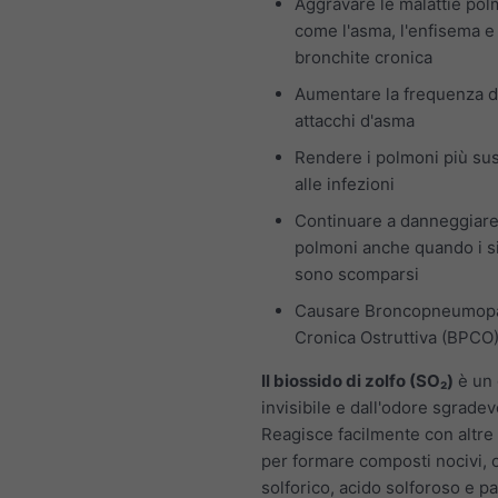
Aggravare le malattie pol
come l'asma, l'enfisema e 
bronchite cronica
Aumentare la frequenza d
attacchi d'asma
Rendere i polmoni più susc
alle infezioni
Continuare a danneggiare
polmoni anche quando i s
sono scomparsi
Causare Broncopneumopa
Cronica Ostruttiva (BPCO
Il biossido di zolfo (SO₂)
è un 
invisibile e dall'odore sgradev
Reagisce facilmente con altre
per formare composti nocivi,
solforico, acido solforoso e pa