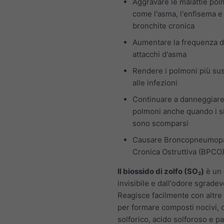
Aggravare le malattie pol
come l'asma, l'enfisema e 
bronchite cronica
Aumentare la frequenza d
attacchi d'asma
Rendere i polmoni più susc
alle infezioni
Continuare a danneggiare
polmoni anche quando i s
sono scomparsi
Causare Broncopneumopa
Cronica Ostruttiva (BPCO
Il biossido di zolfo (SO₂)
è un 
invisibile e dall'odore sgradev
Reagisce facilmente con altre
per formare composti nocivi,
solforico, acido solforoso e pa