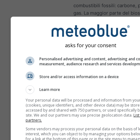
combustibili fossili: carbone, 
gas. La maggior parte del bios
azoto nelle città proviene dai 
scarico dei veicoli a motore. I
di azoto è un importante inqu
atmosferico perché contribuis
asks for your consent
formazione di ozono, che può
impatti significativi sulla salu
Personalised advertising and content, advertising and c
measurement, audience research and services develop
NO₂ infiamma il rivestime
polmoni e può ridurre l'i
Store and/or access information on a device
alle infezioni polmonari
Learn more
NO₂ causa problemi come
Your personal data will be processed and information from you
dispnea, tosse, raffreddor
(cookies, unique identifiers, and other device data) may be store
influenza e bronchite
accessed by and shared with 750 partners, or used specifically b
site. We and our partners may use precise geolocation data.
List
partners.
Per l'Europa, il meteogramma
dell'inquinamento atmosferico
Some vendors may process your personal data on the basis of l
interest, which you can object to by managing your options belo
quarto pannello, che mostra l
for a link at the bottom of this page or in the site menu to manag