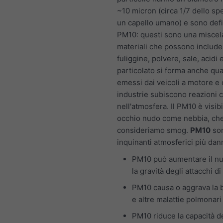
~10 micron (circa 1/7 dello sp
un capello umano) e sono def
PM10: questi sono una miscela
materiali che possono include
fuliggine, polvere, sale, acidi e
particolato si forma anche qu
emessi dai veicoli a motore e 
industrie subiscono reazioni 
nell'atmosfera. Il PM10 è visib
occhio nudo come nebbia, ch
consideriamo smog.
PM10
son
inquinanti atmosferici più dan
PM10 può aumentare il n
la gravità degli attacchi d
PM10 causa o aggrava la 
e altre malattie polmonari
PM10 riduce la capacità d