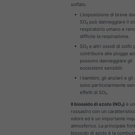
solfato.
L'esposizione di breve du
SO₂ può danneggiare il s
respiratorio umano e ren
difficile la respirazione.
SO₂ e altri ossidi di zolf
contribuire alle piogge ac
possono danneggiare gli
ecosistemi sensibili.
I bambini, gli anziani e gli
sono particolarmente sensi
effetti di SO₂.
Il biossido di azoto (NO₂)
è un
rossastro con un caratteristico
odore ed è un importante inq
atmosferico. La principale font
biossido di azoto è la combust