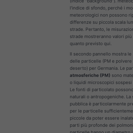
(indice "background"). meteo
l'indice di sfondo, perché i mo
meteorologici non possono ri
differenze su piccola scala lu
strade. Pertanto, le misurazio
strade mostreranno valori più a
quanto previsto qui.
Il secondo pannello mostra le 
delle particelle (PM e polvere 
deserto) per Germania. Le par
atmosferiche (PM)
sono mater
o liquidi microscopici sospesi n
Le fonti di particolato posson
naturali o antropogeniche. La 
pubblica è particolarmente p
per le particelle sufficientem
piccole da poter essere inalat
parti più profonde dei polmon
particelle hanno un diametro i