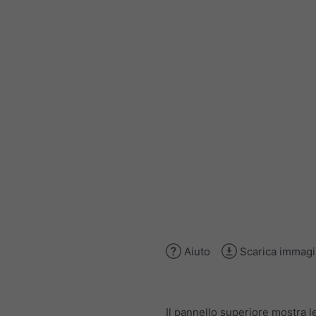
Aiuto
Scarica immag
Il pannello superiore mostra l