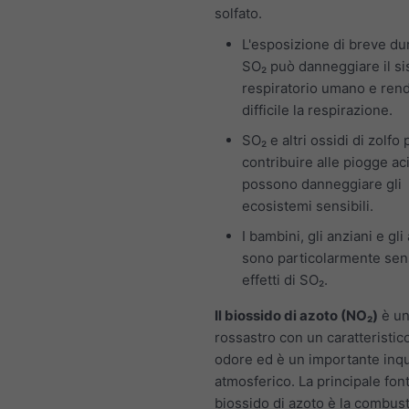
solfato.
L'esposizione di breve du
SO₂ può danneggiare il s
respiratorio umano e ren
difficile la respirazione.
SO₂ e altri ossidi di zolf
contribuire alle piogge ac
possono danneggiare gli
ecosistemi sensibili.
I bambini, gli anziani e gli
sono particolarmente sensi
effetti di SO₂.
Il biossido di azoto (NO₂)
è un
rossastro con un caratteristico
odore ed è un importante inq
atmosferico. La principale font
biossido di azoto è la combust