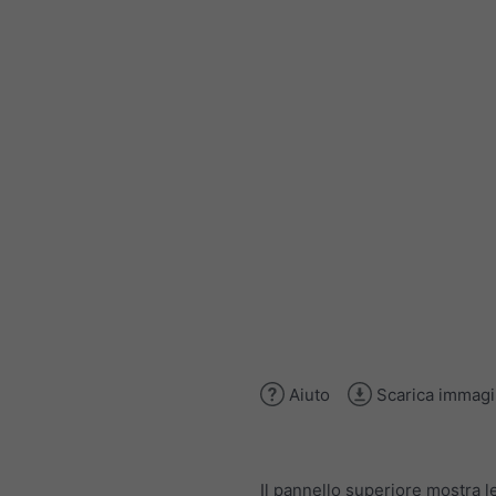
Aiuto
Scarica immag
Il pannello superiore mostra l