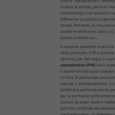
(indice "background"). meteo
l'indice di sfondo, perché i mo
meteorologici non possono ri
differenze su piccola scala lu
strade. Pertanto, le misurazio
strade mostreranno valori più a
quanto previsto qui.
Il secondo pannello mostra le 
delle particelle (PM e polvere 
deserto) per Norvegia. Le part
atmosferiche (PM)
sono mater
o liquidi microscopici sospesi n
Le fonti di particolato posson
naturali o antropogeniche. La 
pubblica è particolarmente p
per le particelle sufficientem
piccole da poter essere inalat
parti più profonde dei polmon
particelle hanno un diametro i