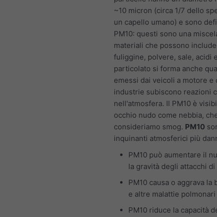
~10 micron (circa 1/7 dello sp
un capello umano) e sono def
PM10: questi sono una miscela
materiali che possono include
fuliggine, polvere, sale, acidi e
particolato si forma anche qu
emessi dai veicoli a motore e 
industrie subiscono reazioni 
nell'atmosfera. Il PM10 è visib
occhio nudo come nebbia, ch
consideriamo smog.
PM10
son
inquinanti atmosferici più dan
PM10 può aumentare il n
la gravità degli attacchi d
PM10 causa o aggrava la 
e altre malattie polmonari
PM10 riduce la capacità d