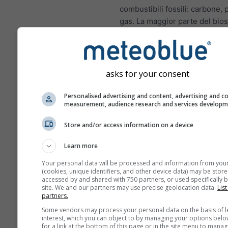
combustibili fossili: carbone, 
gas. La maggior parte del bios
azoto nelle città proviene dai 
scarico dei veicoli a motore. I
di azoto è un importante inqu
atmosferico perché contribuis
asks for your consent
formazione di ozono, che può
impatti significativi sulla salu
Personalised advertising and content, advertising and c
measurement, audience research and services develop
NO₂ infiamma il rivestime
polmoni e può ridurre l'i
Store and/or access information on a device
alle infezioni polmonari
Learn more
NO₂ causa problemi come
Your personal data will be processed and information from you
dispnea, tosse, raffreddor
(cookies, unique identifiers, and other device data) may be store
influenza e bronchite
accessed by and shared with 750 partners, or used specifically b
site. We and our partners may use precise geolocation data.
List
partners.
Per l'Europa, il meteogramma
dell'inquinamento atmosferico
Some vendors may process your personal data on the basis of l
interest, which you can object to by managing your options belo
quarto pannello, che mostra l
for a link at the bottom of this page or in the site menu to manag