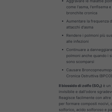
Aggravare le malattie pol
come l'asma, l'enfisema e 
bronchite cronica
Aumentare la frequenza d
attacchi d'asma
Rendere i polmoni più susc
alle infezioni
Continuare a danneggiare
polmoni anche quando i s
sono scomparsi
Causare Broncopneumopa
Cronica Ostruttiva (BPCO
Il biossido di zolfo (SO₂)
è un 
invisibile e dall'odore sgradev
Reagisce facilmente con altre
per formare composti nocivi,
solforico, acido solforoso e pa