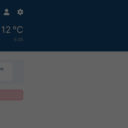
12 °C
5:35
ne