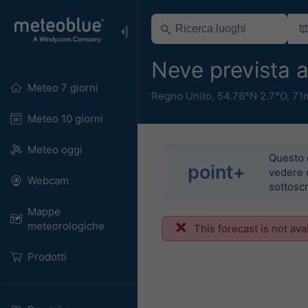
Neve prevista 
Meteo 7 giorni
Regno Unito
,
54.76°N 2.7°O,
71
Meteo 10 giorni
Meteo oggi
Questo 
point+
vedere 
Webcam
sottoscr
Mappe
meteorologiche
This forecast is not ava
Prodotti