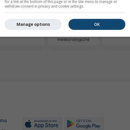
for a link at the bottom of this page or in the site menu to manage or
withdraw consent in privacy and cookie settings.
Manage options
OK
Termiche
Mappe
Mappa de
meteorologiche
amo