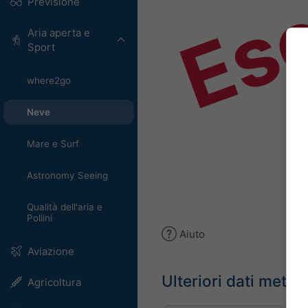
Es
Previsione
Aria aperta e
Sport
where2go
Neve
Mare e Surf
Astronomy Seeing
Qualità dell'aria e
Pollini
Aiuto
Aviazione
Ulteriori dati meteo
Agricoltura