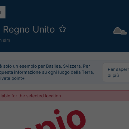
a Regno Unito
m slm
è solo un esempio per Basilea, Svizzera. Per
Per saper
questa informazione su ogni luogo della Terra,
di più
ivete point+
ilable for the selected location