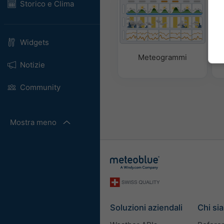
Storico e Clima
Widgets
Meteogrammi
Notizie
Community
Mostra meno
Soluzioni aziendali
Chi si