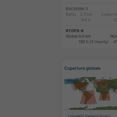
BALWAM-2
Baltic
2.0 km
Copernic
144 h
1
RTOFS-9
Global
9.0 km
NO
192 h (3-hourly)
0
Copertura globale
I modelli meteorologici