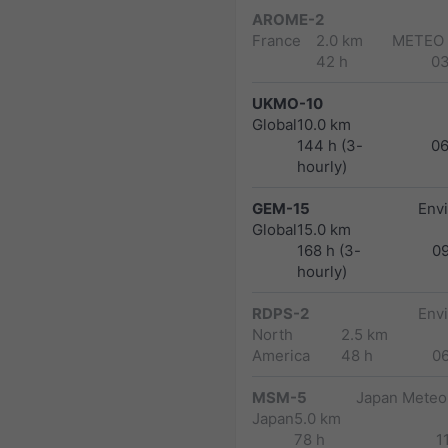
AROME-2
France
2.0 km
METEO
42 h
0
UKMO-10
Global
10.0 km
144 h (3-
0
hourly)
GEM-15
Env
Global
15.0 km
168 h (3-
0
hourly)
RDPS-2
Env
North
2.5 km
America
48 h
0
MSM-5
Japan Meteor
Japan
5.0 km
78 h
1