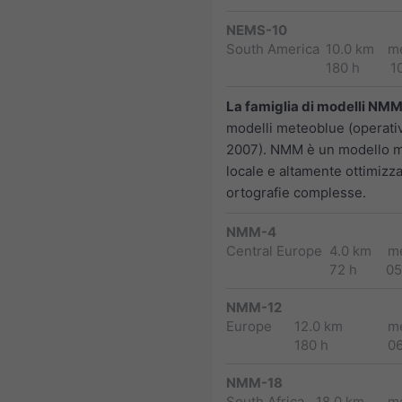
NEMS-10
South America
10.0 km
m
180 h
1
La famiglia di modelli NM
modelli meteoblue (operativ
2007). NMM è un modello 
locale e altamente ottimizz
ortografie complesse.
NMM-4
Central Europe
4.0 km
m
72 h
05
NMM-12
Europe
12.0 km
m
180 h
0
NMM-18
South Africa
18.0 km
m