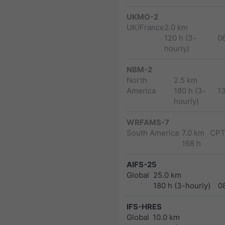
UKMO-2
UK/France
2.0 km
120 h (3-
0
hourly)
NBM-2
North
2.5 km
America
180 h (3-
1
hourly)
WRFAMS-7
South America
7.0 km
CPT
168 h
AIFS-25
Global
25.0 km
180 h (3-hourly)
0
IFS-HRES
Global
10.0 km