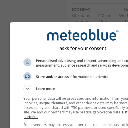
ICOND-2
D
Germany
2.0 km
Wett
and Alps
48 h
1
HARMN-5
Central Europe
5.0 km
60 h
1
asks for your consent
GFS-40
Personalised advertising and content, advertising and c
Global
40.0 km
NO
measurement, audience research and services develop
180 h (3-hourly)
04
Store and/or access information on a device
NAM-12
North
12.0 km
Learn more
America
84 h (3-
1
Your personal data will be processed and information from you
hourly)
(cookies, unique identifiers, and other device data) may be store
accessed by and shared with 750 partners, or used specifically b
NAM-5
site. We and our partners may use precise geolocation data.
List
partners.
North America
5.0 km
NO
48 h
0
Some vendors may process your personal data on the basis of l