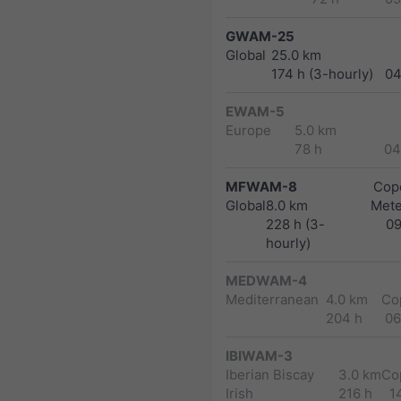
GWAM-25
Global
25.0 km
174 h (3-hourly)
04
EWAM-5
Europe
5.0 km
78 h
04
MFWAM-8
Cope
Global
8.0 km
Met
228 h (3-
0
hourly)
MEDWAM-4
Mediterranean
4.0 km
Co
204 h
06
IBIWAM-3
Iberian Biscay
3.0 km
Co
Irish
216 h
1