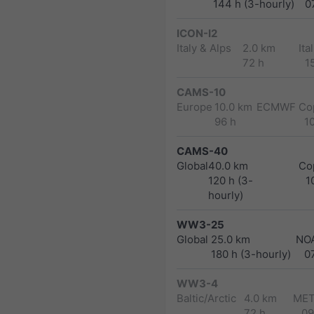
144 h (3-hourly)
0
ICON-I2
Italy & Alps
2.0 km
Ita
72 h
1
CAMS-10
Europe
10.0 km
ECMWF Cop
96 h
1
CAMS-40
Global
40.0 km
Co
120 h (3-
1
hourly)
WW3-25
Global
25.0 km
NO
180 h (3-hourly)
0
WW3-4
Baltic/Arctic
4.0 km
MET
72 h
09