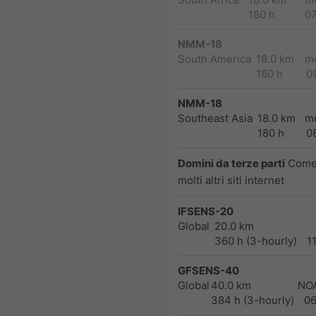
180 h
0
NMM-18
South America
18.0 km
m
180 h
0
NMM-18
Southeast Asia
18.0 km
m
180 h
0
Domini da terze parti
Come 
molti altri siti internet
IFSENS-20
Global
20.0 km
360 h (3-hourly)
1
GFSENS-40
Global
40.0 km
NO
384 h (3-hourly)
0