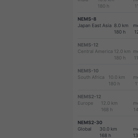
180 h
1
NEMS-8
Japan East Asia
8.0 km
m
180 h
1
NEMS-12
Central America
12.0 km
m
180 h
1
NEMS-10
South Africa
10.0 km
m
180 h
1
NEMS2-12
Europe
12.0 km
m
168 h
1
NEMS2-30
Global
30.0 km
m
168 h
1