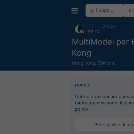
22:40
33 °C
MultiModel per
Kong
Hong Kong
,
60m slm
point+
Ulteriori opzioni per questo
meteogramma sono disponib
point+
Per saperne di più