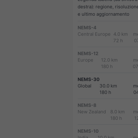
destra): regione, risoluzion
e ultimo aggiornamento
NEMS-4
Central Europe
4.0 km
m
72 h
0
NEMS-12
Europe
12.0 km
m
180 h
0
NEMS-30
Global
30.0 km
m
180 h
0
NEMS-8
New Zealand
8.0 km
m
180 h
1
NEMS-10
India
10.0 km
m