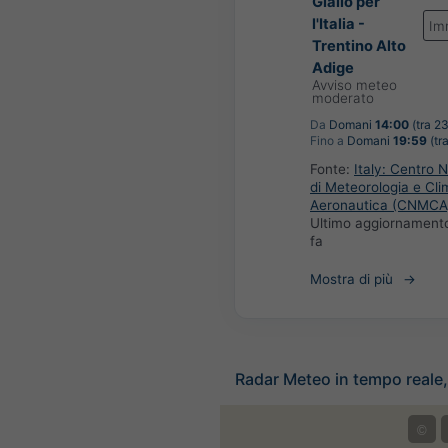
Giallo per
l'Italia -
Im
Trentino Alto
Adige
Avviso meteo
moderato
Da
Domani
14:00
(tra 23
Fino a
Domani
19:59
(tra
Fonte:
Italy: Centro 
di Meteorologia e Cli
Aeronautica (CNMCA
Ultimo aggiornament
fa
Mostra di più
Radar Meteo in tempo reale, 
©