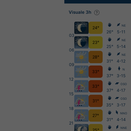
Visuale 3h
NE
24°
26°
5-11
03
NE
23°
25°
5-14
06
NE
28°
31°
4-12
09
N
33°
37°
3-15
12
OSO
33°
37°
4-17
15
OSO
31°
35°
3-17
18
NNO
27°
31°
4-14
21
NNE
25°