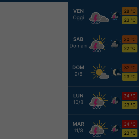
VEN
28 °C
Oggi
23 °C
SAB
30 °C
Domani
22 °C
DOM
32 °C
9/8
23 °C
LUN
34 °C
10/8
23 °C
MAR
34 °C
11/8
23 °C