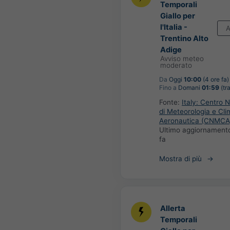
Temporali
Giallo per
l'Italia -
A
Trentino Alto
Adige
Avviso meteo
moderato
Da
Oggi
10:00
(4 ore fa)
Fino a
Domani
01:59
(tra
Fonte:
Italy: Centro 
di Meteorologia e Cli
Aeronautica (CNMCA
Ultimo aggiornament
fa
Mostra di più
Allerta
Temporali