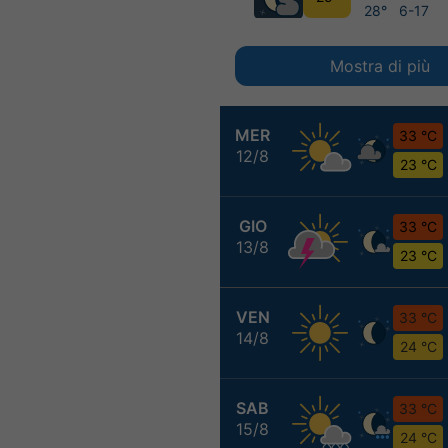
28°
6-17
Mostra di più
MER
33 °C
12/8
23 °C
GIO
33 °C
13/8
23 °C
VEN
33 °C
14/8
24 °C
SAB
33 °C
15/8
24 °C