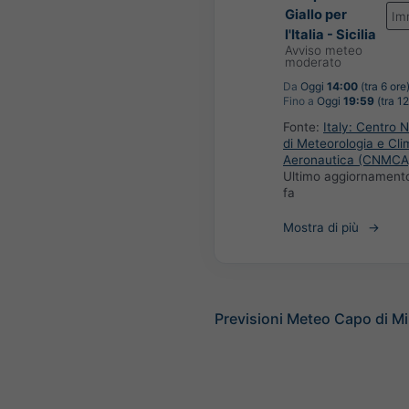
Giallo per
Im
l'Italia - Sicilia
Avviso meteo
moderato
Da
Oggi
14:00
(tra 6 ore
Fino a
Oggi
19:59
(tra 12
Fonte:
Italy: Centro 
di Meteorologia e Cli
Aeronautica (CNMCA
Ultimo aggiornament
fa
Mostra di più
Previsioni Meteo Capo di M