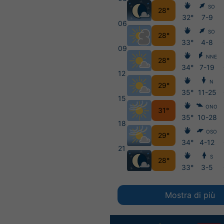
SO
28°
32°
7-9
06
SO
28°
33°
4-8
09
NNE
28°
34°
7-19
12
N
29°
35°
11-25
15
ONO
31°
35°
10-28
18
OSO
29°
34°
4-12
21
S
28°
33°
3-5
Mostra di più