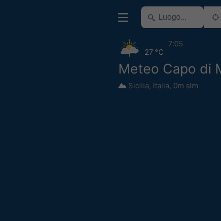
7:05
27 °C
Meteo Capo di 
Sicilia
,
Italia
,
0m slm