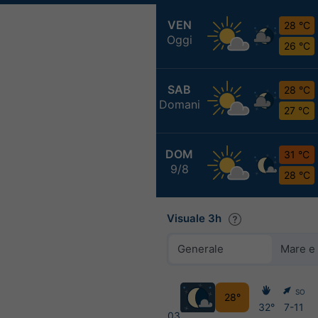
VEN
28 °C
Oggi
26 °C
SAB
28 °C
Domani
27 °C
DOM
31 °C
9/8
28 °C
Visuale 3h
Generale
Mare e
SO
28°
32°
7-11
03