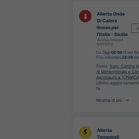
Allerta Onda
Di Calore
Rosso per
A
l'Italia - Sicilia
Avviso meteo
estremo
Da
Oggi
02:00
(5 ore fa)
Fino a
Domani
23:59
(tr
Fonte:
Italy: Centro 
di Meteorologia e Cli
Aeronautica (CNMCA
Ultimo aggiornament
fa
Mostra di più
Allerta
Temporali