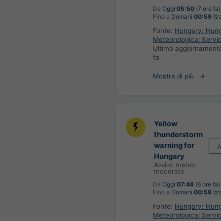
Da
Oggi
05:50
(7 ore fa)
Fino a
Domani
00:59
(tr
Fonte:
Hungary: Hung
Meteorological Servi
Ultimo aggiornament
fa
Mostra di più
Yellow
thunderstorm
warning for
A
Hungary
Avviso meteo
moderato
Da
Oggi
07:48
(6 ore fa)
Fino a
Domani
00:59
(tr
Fonte:
Hungary: Hung
Meteorological Servi