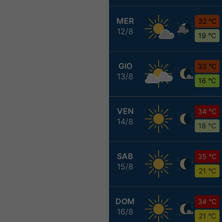
MER
32 °C
12/8
19 °C
GIO
33 °C
13/8
16 °C
VEN
34 °C
14/8
18 °C
SAB
35 °C
15/8
21 °C
DOM
34 °C
16/8
21 °C