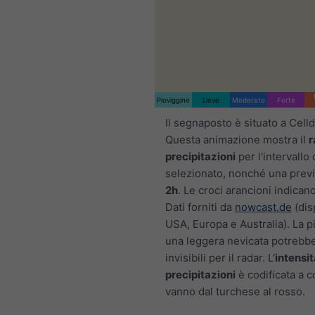
Pioviggine
Lieve
Moderato
Forte
Il segnaposto è situato a Cell
Questa animazione mostra il
r
precipitazioni
per l'intervallo
selezionato, nonché una previ
2h
. Le croci arancioni indicano
Dati forniti da
nowcast.de
(disp
USA, Europa e Australia). La p
una leggera nevicata potrebb
invisibili per il radar. L'
intensit
precipitazioni
è codificata a c
vanno dal turchese al rosso.