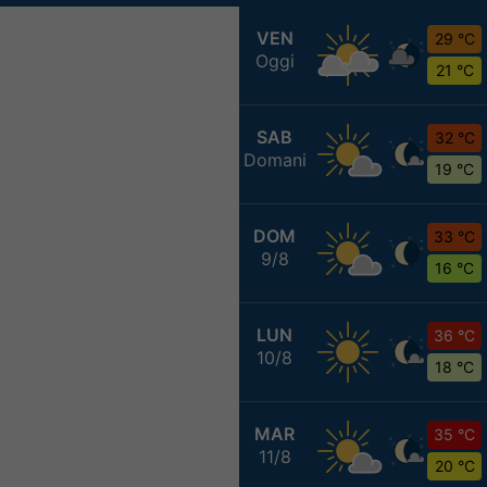
VEN
29 °C
Oggi
21 °C
SAB
32 °C
Domani
19 °C
DOM
33 °C
9/8
16 °C
LUN
36 °C
10/8
18 °C
MAR
35 °C
11/8
20 °C