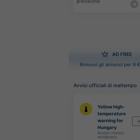
previsione
AD FREE
Rimuovi gli annunci per 9 €
Avvisi ufficiali di maltempo
Yellow high-
temperature
warning for
A
Hungary
Avviso meteo
moderato