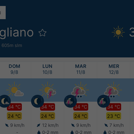
gliano
,
605m slm
DOM
LUN
MAR
MER
9/8
10/8
11/8
12/8
34 °C
34 °C
34 °C
34 °C
24 °C
24 °C
24 °C
23 °C
9 km/h
12 km/h
9 km/h
7 km/h
-
0-2 mm
0-2 mm
0-2 mm