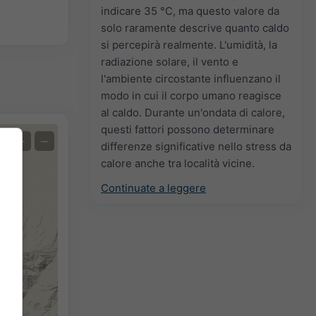
indicare 35 °C, ma questo valore da
solo raramente descrive quanto caldo
si percepirà realmente. L'umidità, la
radiazione solare, il vento e
l'ambiente circostante influenzano il
modo in cui il corpo umano reagisce
al caldo. Durante un'ondata di calore,
questi fattori possono determinare
+
−
differenze significative nello stress da
calore anche tra località vicine.
Continuate a leggere