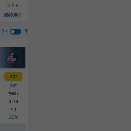
9 h
14 h
14 h
14 h
3h
1h
24°
26°
ESE
4-18
< 1
25%