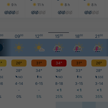
9 h
11 h
8 h
8 h
00
09
00
12
00
15
00
18
00
21
00
°
26°
31°
34°
31°
26°
°
28°
34°
36°
33°
28°
SE
NO
N
NO
N
SSE
16
4-14
6-15
8-18
3-15
3-14
-
-
< 1
< 1
< 1
%
0%
5%
25%
30%
35%