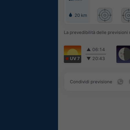
20 km
La prevedibilità delle prevision
▲
06:14
UV 7
▼
20:43
Condividi previsione