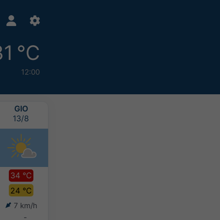
31 °C
12:00
GIO
VEN
SAB
DOM
13/8
14/8
15/8
16/8
34 °C
36 °C
34 °C
32 °C
24 °C
26 °C
25 °C
24 °C
7 km/h
8 km/h
9 km/h
12 km/h
-
-
-
-