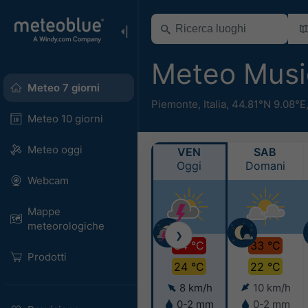
Meteo Musi
Meteo 7 giorni
Piemonte
,
Italia
,
44.81°N 9.08°E
Meteo 10 giorni
Meteo oggi
VEN
SAB
Oggi
Domani
Webcam
Mappe
meteorologiche
❯
34 °C
33 °C
Prodotti
24 °C
22 °C
8 km/h
10 km/h
0-2 mm
0-2 mm