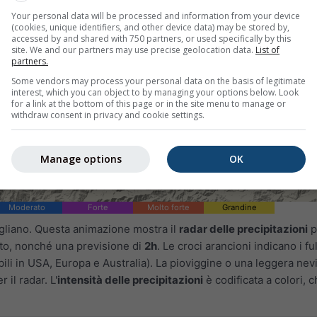
Your personal data will be processed and information from your device
(cookies, unique identifiers, and other device data) may be stored by,
accessed by and shared with 750 partners, or used specifically by this
site. We and our partners may use precise geolocation data.
List of
partners.
Some vendors may process your personal data on the basis of legitimate
interest, which you can object to by managing your options below. Look
for a link at the bottom of this page or in the site menu to manage or
withdraw consent in privacy and cookie settings.
Manage options
OK
Moderato
Forte
Molto forte
Grandine
igliano. Questa animazione mostra il
radar delle precipitazioni
p
ato, nonché una previsione di
2h
. Le croci arancioni indicano i fu
ili in USA, Europa e Australia). La pioviggine o una leggera nev
 il radar. L'
intensità delle precipitazioni
è codificata a colori, 