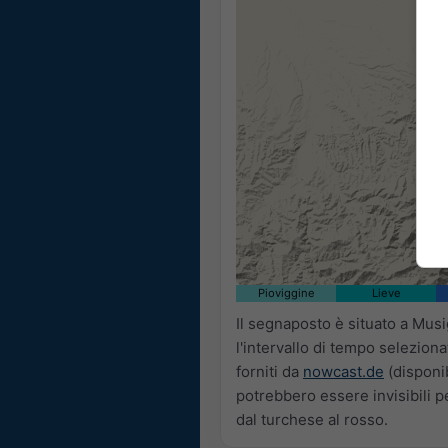
Pioviggine
Lieve
Il segnaposto è situato a Mus
l'intervallo di tempo selezion
forniti da
nowcast.de
(disponib
potrebbero essere invisibili per
dal turchese al rosso.