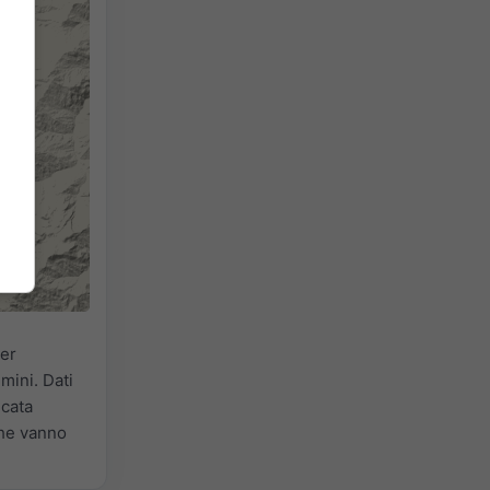
er
lmini. Dati
icata
che vanno