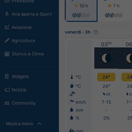
Previsione
10 h
7 h
Aria aperta e Sport
Aviazione
venerdì
-
3h
Agricoltura
03
00
06
Storico e Clima
Widgets
°C
24°
24
°C
24°
24
Notizie
SE
S
km/h
7-15
7-
Community
mm
-
-
%
0%
0
Mostra meno
mm