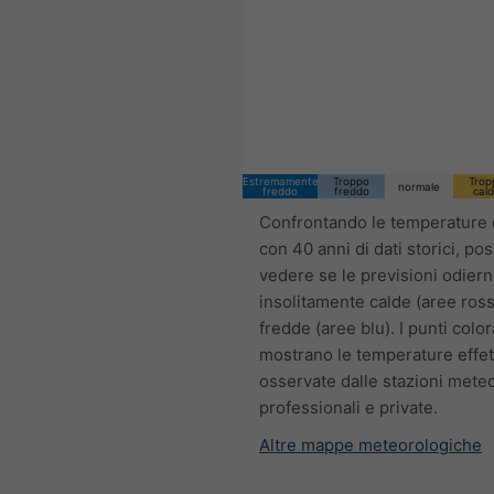
Estremamente
Troppo
Trop
normale
freddo
freddo
cal
Confrontando le temperature 
con 40 anni di dati storici, po
vedere se le previsioni odier
insolitamente calde (aree ross
fredde (aree blu). I punti color
mostrano le temperature effet
osservate dalle stazioni mete
professionali e private.
Altre mappe meteorologiche