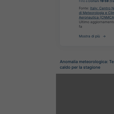
Fino a
Domani
19:59
(tra
Fonte:
Italy: Centro 
di Meteorologia e Cli
Aeronautica (CNMCA
Ultimo aggiornament
fa
Mostra di più
Anomalia meteorologica: T
caldo per la stagione