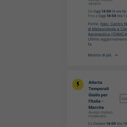
severo
Da
Oggi
14:00
(4 ore fa)
Fino a
Oggi
19:59
(tra 1 
Fonte:
Italy: Centro 
di Meteorologia e Cli
Aeronautica (CNMCA
Ultimo aggiornament
fa
Mostra di più
Allerta
Temporali
Giallo per
Im
l'Italia -
Marche
Avviso meteo
moderato
Da
Domani
14:00
(tra 19