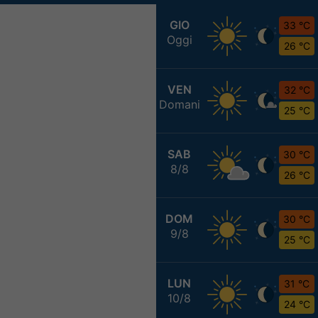
GIO
33 °C
Oggi
26 °C
VEN
32 °C
Domani
25 °C
SAB
30 °C
8/8
26 °C
DOM
30 °C
9/8
25 °C
LUN
31 °C
10/8
24 °C