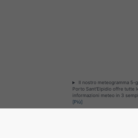
Il nostro meteogramma 5-gi
Porto Sant'Elpidio offre tutte l
informazioni meteo in 3 sempli
[Più]
Immagine satellitare in dirett