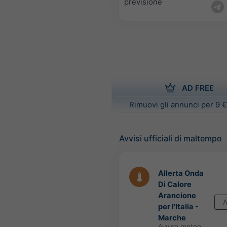
previsione
AD FREE
Rimuovi gli annunci per 9 €
Avvisi ufficiali di maltempo
Allerta Onda
Di Calore
Arancione
A
per l'Italia -
Marche
Avviso meteo