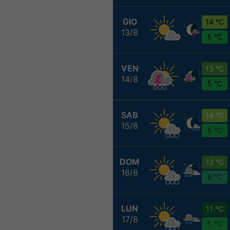
GIO
14 °C
13/8
5 °C
VEN
13 °C
14/8
5 °C
SAB
14 °C
15/8
5 °C
DOM
12 °C
16/8
6 °C
LUN
11 °C
17/8
5 °C