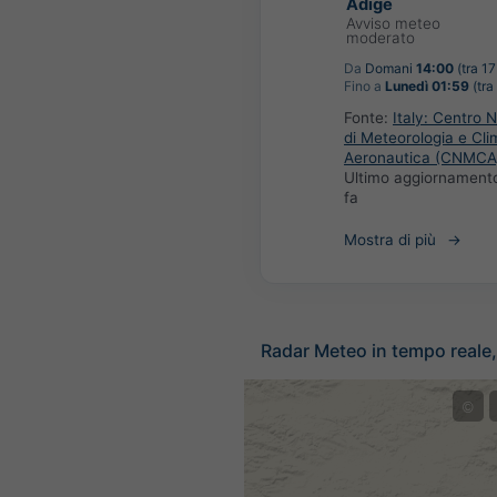
Adige
Avviso meteo
moderato
Da
Domani
14:00
(tra 17
Fino a
Lunedì 01:59
(tra
Fonte:
Italy: Centro 
di Meteorologia e Cli
Aeronautica (CNMCA
Ultimo aggiornament
fa
Mostra di più
Radar Meteo in tempo reale, 
©