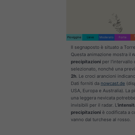
Pioviggine
Lieve
Moderato
Forte
Il segnaposto è situato a Torre
Questa animazione mostra il
r
precipitazioni
per l'intervallo
selezionato, nonché una previ
2h
. Le croci arancioni indicano
Dati forniti da
nowcast.de
(disp
USA, Europa e Australia). La p
una leggera nevicata potrebb
invisibili per il radar. L'
intensit
precipitazioni
è codificata a c
vanno dal turchese al rosso.