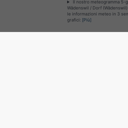
Il nostro meteogramma 5-gi
Wädenswil / Dorf (Wädenswil) 
le informazioni meteo in 3 sem
grafici:
[Più]
Immagine satellitare in diret