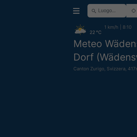
1 km/h
8:10
22 °C
Meteo Wädens
Dorf (Wädensw
Canton Zurigo
,
Svizzera
,
417