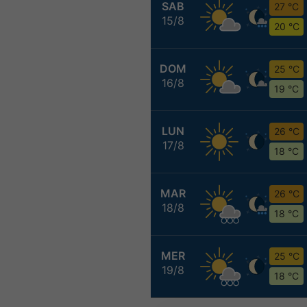
SAB
27 °C
15/8
20 °C
DOM
25 °C
16/8
19 °C
LUN
26 °C
17/8
18 °C
MAR
26 °C
18/8
18 °C
MER
25 °C
19/8
18 °C