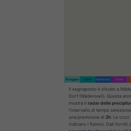
Pioviggine
Lieve
Moderato
Forte
Il segnaposto è situato a Wäde
Dorf (Wädenswil). Questa ani
mostra il
radar delle precipita
l'intervallo di tempo selezion
una previsione di
2h
. Le croci
indicano i fulmini. Dati forniti 