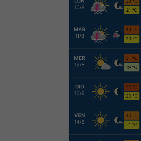
LUN
29 °C
10/8
21 °C
MAR
30 °C
11/8
20 °C
MER
31 °C
12/8
19 °C
GIO
32 °C
13/8
20 °C
VEN
30 °C
14/8
21 °C