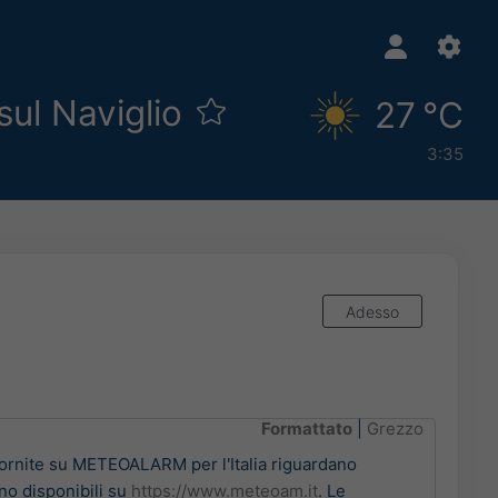
 sul Naviglio
27 °C
3:35
Adesso
Formattato
|
Grezzo
fornite su METEOALARM per l'Italia riguardano
no disponibili su
https://www.meteoam.it
. Le