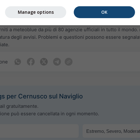
Manage options
OK
rniti a meteoblue da più di 80 agenzie ufficiali in tutto il mon
natura degli avvisi. Problemi e questioni possono essere segnalat
iate.
ione
s per Cernusco sul Naviglio
ail gratuitamente.
izione può essere cancellata in ogni momento.