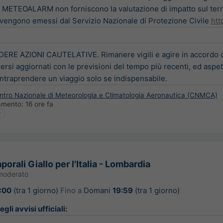
 METEOALARM non forniscono la valutazione di impatto sul terri
e vengono emessi dal Servizio Nazionale di Protezione Civile
htt
E AZIONI CAUTELATIVE. Rimanere vigili e agire in accordo con i
ersi aggiornati con le previsioni del tempo più recenti, ed aspettar
Intraprendere un viaggio solo se indispensabile.
entro Nazionale di Meteorologia e Climatologia Aeronautica (CNMCA)
namento:
16 ore fa
porali Giallo per l'Italia - Lombardia
moderato
:00
(tra 1 giorno)
Fino a
Domani
19:59
(tra 1 giorno)
gli avvisi ufficiali: