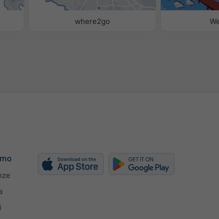
e
where2go
W
amo
nze
a
i