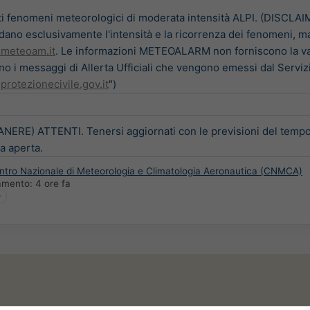
ti fenomeni meteorologici di moderata intensità ALPI. (DISCLA
uardano esclusivamente l'intensità e la ricorrenza dei fenomeni, m
.meteoam.it
. Le informazioni METEOALARM non forniscono la valu
o i messaggi di Allerta Ufficiali che vengono emessi dal Serviz
protezionecivile.gov.it
")
ERE) ATTENTI. Tenersi aggiornati con le previsioni del tempo pi
ria aperta.
entro Nazionale di Meteorologia e Climatologia Aeronautica (CNMCA)
namento:
4 ore fa