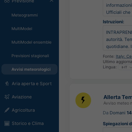
Previsione
informazioni
Ufficiali ch
Meteogrammi
Istruzioni:
MultiModel
INTRAPRENDER
autorità. Ten
MultiModel ensemble
quotidiane. 
Previsioni stagionali
Fonte:
Italy: C
Ultimo aggior
Lingua:
Avvisi meteorologici
Aria aperta e Sport
Allerta Tem
Aviazione
Avviso meteo 
Agricoltura
Da
Domani
14
Storico e Clima
Spiegazioni de