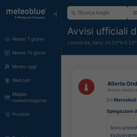
Avvisi ufficial
Meteo 7 giorni
Lombardia
,
Italia
,
45.53°N 9.33°
Meteo 10 giorni
Meteo oggi
Webcam
Allerta Ond
Avviso meteo 
Mappe
Da
Mercoledì
meteorologiche
Spiegazioni de
Prodotti
Sono previst
esclusivamen