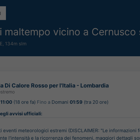
i di maltempo vicino a Cernusco
E,
134m slm
a Di Calore Rosso per l'Italia - Lombardia
estremo
 11:00
(18 ore fa)
Fino a
Domani
01:59
(tra 20 ore)
gli avvisi ufficiali:
i eventi meteorologici estremi (DISCLAIMER: "Le informazioni 
te l'intensità e la ricorrenza dei fenomeni, maggiori dettagli so