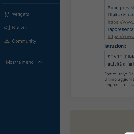
Sono previs
Widgets
l'Italia rig
https://www
Notizie
rappresentan
https://www.
Community
Istruzioni:
STARE (RIMAN
Mostra meno
attività all'a
Fonte:
Italy: C
Ultimo aggior
Lingua: